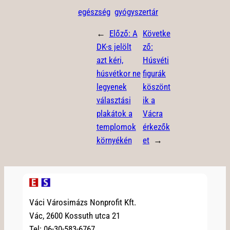
egészség
gyógyszertár
←
Előző:
A
Követke
DK-s jelölt
ző:
azt kéri,
Húsvéti
húsvétkor ne
figurák
legyenek
köszönt
választási
ik a
plakátok a
Vácra
templomok
érkezők
környékén
et
→
Váci Városimázs Nonprofit Kft.
Vác, 2600 Kossuth utca 21
Tel: 06-30-583-6767