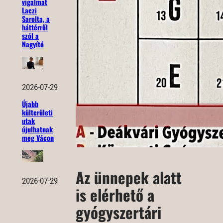
vigalmat
Laczi
Sarolta, a
háttérről
szól a
Nagyító
2026-07-29
Újabb
külterületi
utak
újulhatnak
meg Vácon
Az ünnepek alatt
2026-07-29
is elérhető a
gyógyszertári