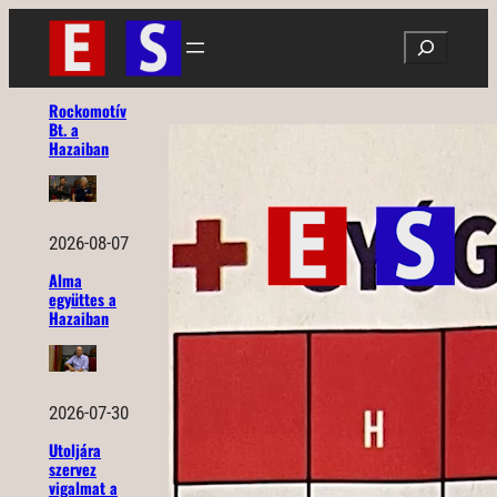
Ugrás
Search
a
tartalomhoz
Rockomotív
Bt. a
Hazaiban
2026-08-07
Alma
együttes a
Hazaiban
2026-07-30
Utoljára
szervez
vigalmat a