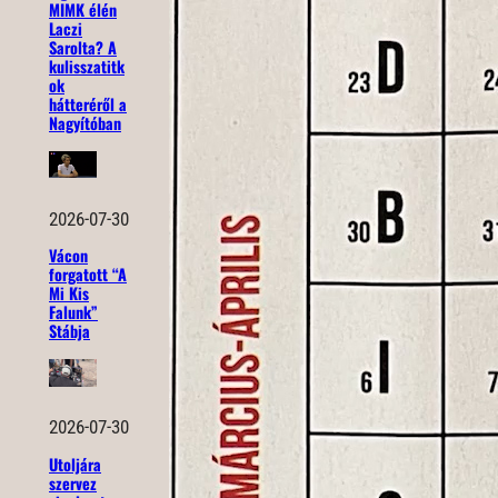
MIMK élén
Laczi
Sarolta? A
kulisszatitk
ok
hátteréről a
Nagyítóban
2026-07-30
Vácon
forgatott “A
Mi Kis
Falunk”
Stábja
2026-07-30
Utoljára
szervez