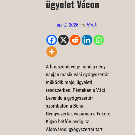
ügyelet Vácon
ápr 2, 2026
—
in
Hírek
A hosszúhétvége mind a négy
napján másik váci gyógyszertár
működik majd, ügyeleti
rendszerben. Pénteken a Váci
Levendula gyógyszertár,
szombaton a Benu
Gyógyszertár, vasárnap a Fekete
Kígyó hétfőn pedig az
Alsóvárosi gyógyszertár tart