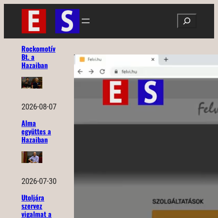
Ugrás
Search
a
tartalomhoz
Rockomotív
Bt. a
Hazaiban
2026-08-07
Alma
együttes a
Hazaiban
2026-07-30
Utoljára
szervez
vigalmat a