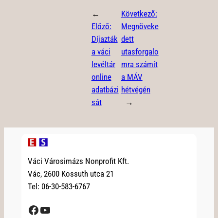
←
Következő:
Előző:
Megnöveke
Díjazták
dett
a váci
utasforgalo
levéltár
mra számít
online
a MÁV
adatbázi
hétvégén
sát
→
Váci Városimázs Nonprofit Kft.
Vác, 2600 Kossuth utca 21
Tel: 06-30-583-6767
Facebook
YouTube