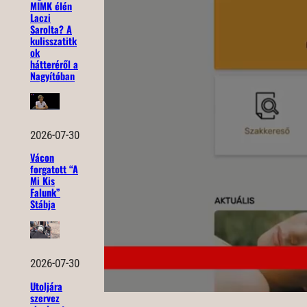
MIMK élén
Laczi
Sarolta? A
kulisszatitk
ok
hátteréről a
Nagyítóban
2026-07-30
Vácon
forgatott “A
Mi Kis
Falunk”
Stábja
2026-07-30
Utoljára
szervez