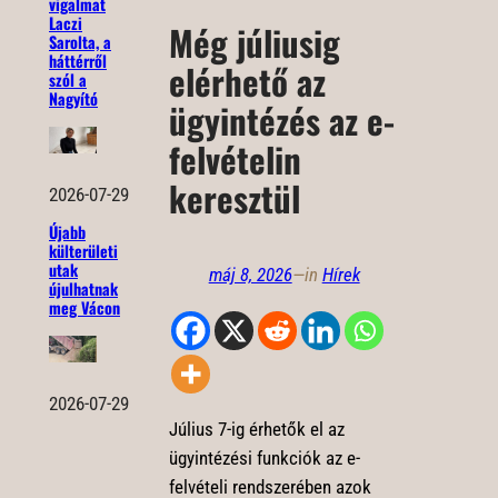
vigalmat
Laczi
Még júliusig
Sarolta, a
háttérről
elérhető az
szól a
Nagyító
ügyintézés az e-
felvételin
keresztül
2026-07-29
Újabb
külterületi
utak
máj 8, 2026
—
in
Hírek
újulhatnak
meg Vácon
2026-07-29
Július 7-ig érhetők el az
ügyintézési funkciók az e-
felvételi rendszerében azok