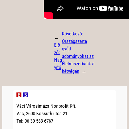
Következő:
←
Országszerte
Elő
gyűjt
ző:
adományokat az
Nag
Élelmiszerbank a
yító
hétvégén
→
Váci Városimázs Nonprofit Kft.
Vác, 2600 Kossuth utca 21
Tel: 06-30-583-6767