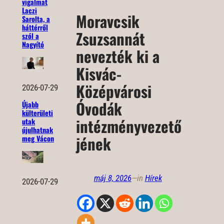
vigalmat
Laczi
Moravcsik
Sarolta, a
háttérről
Zsuzsannát
szól a
Nagyító
nevezték ki a
Kisvác-
Középvárosi
2026-07-29
Óvodák
Újabb
külterületi
intézményvezető
utak
újulhatnak
jének
meg Vácon
máj 8, 2026
—
in
Hírek
2026-07-29