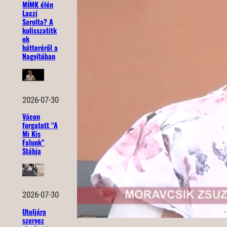
MIMK élén
Laczi
Sarolta? A
kulisszatitk
ok
hátteréről a
Nagyítóban
2026-07-30
Vácon
forgatott “A
Mi Kis
Falunk”
Stábja
2026-07-30
Utoljára
szervez