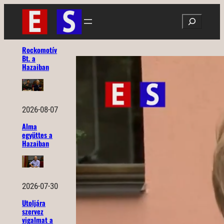
Ugrás
Search
a
tartalomhoz
Rockomotív
Bt. a
Hazaiban
2026-08-07
Alma
együttes a
Hazaiban
2026-07-30
Utoljára
szervez
vigalmat a