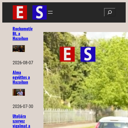
Ugrás
Search
a
tartalomhoz
Rockomotív
Bt. a
Hazaiban
2026-08-07
Alma
együttes a
Hazaiban
2026-07-30
Utoljára
szervez
vigalmat a