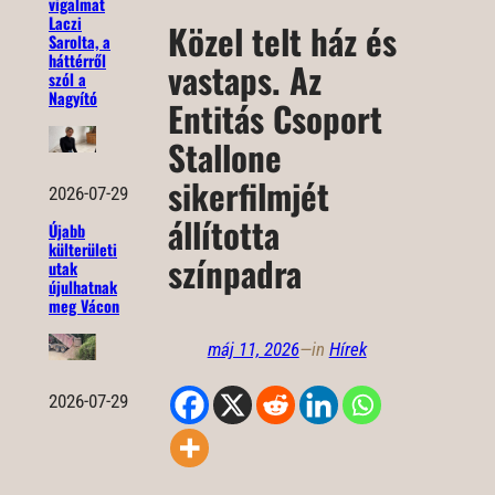
vigalmat
Laczi
Közel telt ház és
Sarolta, a
háttérről
vastaps. Az
szól a
Nagyító
Entitás Csoport
Stallone
sikerfilmjét
2026-07-29
állította
Újabb
külterületi
színpadra
utak
újulhatnak
meg Vácon
máj 11, 2026
—
in
Hírek
2026-07-29