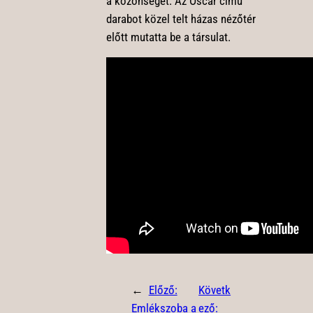
a közönséget. Az Oscar című
darabot közel telt házas nézőtér
előtt mutatta be a társulat.
←
Előző:
Követk
Emlékszoba a
ező: