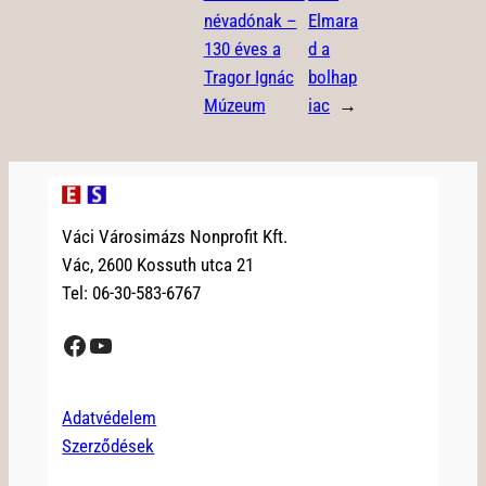
névadónak –
Elmara
130 éves a
d a
Tragor Ignác
bolhap
Múzeum
iac
→
Váci Városimázs Nonprofit Kft.
Vác, 2600 Kossuth utca 21
Tel: 06-30-583-6767
Facebook
YouTube
Adatvédelem
Szerződések