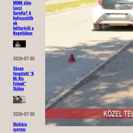
MIMK élén
Laczi
Sarolta? A
kulisszatitk
ok
hátteréről a
Nagyítóban
2026-07-30
Vácon
forgatott “A
Mi Kis
Falunk”
Stábja
2026-07-30
Utoljára
szervez