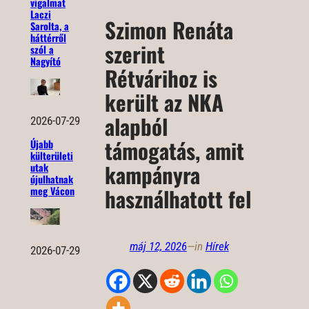
vigalmat
Laczi
Szimon Renáta
Sarolta, a
háttérről
szerint
szól a
Nagyító
Rétvárihoz is
került az NKA
alapból
2026-07-29
támogatás, amit
Újabb
külterületi
kampányra
utak
újulhatnak
használhatott fel
meg Vácon
máj 12, 2026
—
in
Hírek
2026-07-29