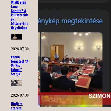
MIMK élén
Laczi
Sarolta? A
kulisszatitk
ok
hátteréről a
Nagyítóban
2026-07-30
Vácon
forgatott “A
Mi Kis
Falunk”
Stábja
2026-07-30
Utoljára
szervez