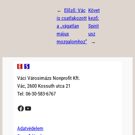
←
Előző:
Vác
Követ
is csatlakozott
kező:
a „vágatlan
Spirit
május
usz
mozgalomhoz”
→
Váci Városimázs Nonprofit Kft.
Vác, 2600 Kossuth utca 21
Tel: 06-30-583-6767
Facebook
YouTube
Adatvédelem