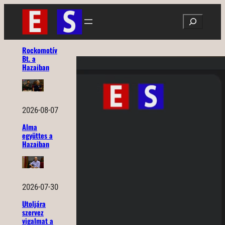
Ugrás
Search
a
tartalomhoz
Rockomotív
Bt. a
Hazaiban
2026-08-07
Alma
együttes a
Hazaiban
2026-07-30
Utoljára
szervez
vigalmat a