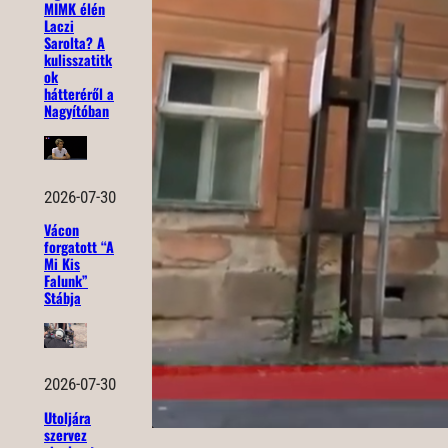
MIMK élén
Laczi
Sarolta? A
kulisszatitk
ok
hátteréről a
Nagyítóban
2026-07-30
Vácon
forgatott “A
Mi Kis
Falunk”
Stábja
2026-07-30
Utoljára
szervez