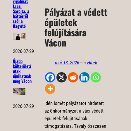
vigalmat
Laczi
Pályázat a védett
Sarolta, a
háttérről
épületek
szól a
Nagyító
felújítására
Vácon
2026-07-29
Újabb
máj 13, 2026
—
in
Hírek
külterületi
utak
újulhatnak
meg Vácon
Idén ismét pályázatot hirdetett
2026-07-29
az önkormányzat a váci védett
épületek felújításának
támogatására. Tavaly összesen