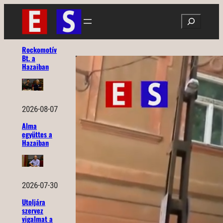
Ugrás
Search
a
tartalomhoz
Rockomotív
Bt. a
Hazaiban
2026-08-07
Alma
együttes a
Hazaiban
2026-07-30
Utoljára
szervez
vigalmat a