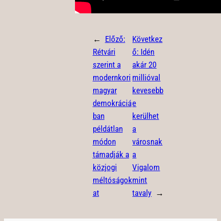
←
Előző:
Következ
Rétvári
ő:
Idén
szerint a
akár 20
modernkori
millióval
magyar
kevesebb
demokráciá
e
ban
kerülhet
példátlan
a
módon
városnak
támadják a
a
közjogi
Vigalom
méltóságok
mint
at
tavaly
→