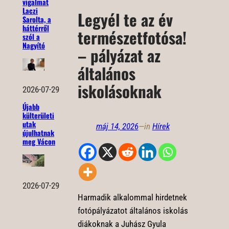
vigalmat
Laczi
Legyél te az év
Sarolta, a
háttérről
természetfotósa!
szól a
Nagyító
– pályázat az
általános
iskolásoknak
2026-07-29
Újabb
külterületi
utak
máj 14, 2026
—
in
Hírek
újulhatnak
meg Vácon
2026-07-29
Harmadik alkalommal hirdetnek
fotópályázatot általános iskolás
diákoknak a Juhász Gyula