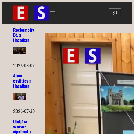
Ugrás
Search
a
tartalomhoz
Rockomotív
Bt. a
Hazaiban
2026-08-07
Alma
együttes a
Hazaiban
2026-07-30
Utoljára
szervez
vigalmat a