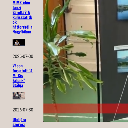
MIMK élén
Laczi
Sarolta? A
kulisszatitk
ok
hátteréről a
Nagyítóban
2026-07-30
Vácon
forgatott “A
Mi Kis
Falunk”
Stábja
2026-07-30
Utoljára
szervez