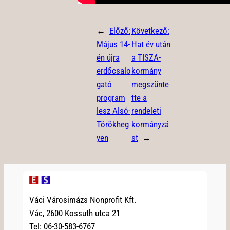
←
Előző:
Következő:
Május 14-
Hat év után
én újra
a TISZA-
erdőcsalo
kormány
gató
megszünte
program
tte a
lesz Alsó-
rendeleti
Törökheg
kormányzá
yen
st
→
Váci Városimázs Nonprofit Kft.
Vác, 2600 Kossuth utca 21
Tel: 06-30-583-6767