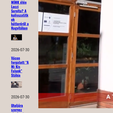
MIMK élén
Laczi
Sarolta? A
kulisszatitk
ok
hátteréről a
Nagyítóban
2026-07-30
Vácon
forgatott “A
Mi Kis
Falunk”
Stábja
2026-07-30
Utoljára
szervez