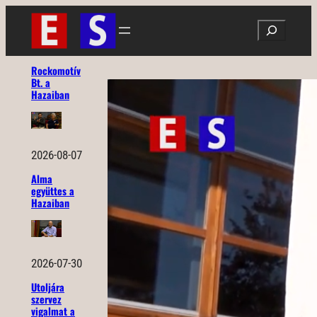
Ugrás
Search
a
tartalomhoz
Rockomotív
Bt. a
Hazaiban
2026-08-07
Alma
együttes a
Hazaiban
2026-07-30
Utoljára
szervez
vigalmat a