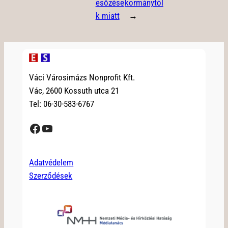
esőzése
kormánytól
k miatt
→
Váci Városimázs Nonprofit Kft.
Vác, 2600 Kossuth utca 21
Tel: 06-30-583-6767
Facebook
YouTube
Adatvédelem
Szerződések