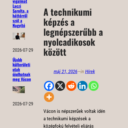
vigalmat
Laczi
A technikumi
Sarolta, a
háttérről
képzés a
szól a
Nagyító
legnépszerűbb a
nyolcadikosok
között
2026-07-29
Újabb
külterületi
utak
máj 21, 2026
—
in
Hírek
újulhatnak
meg Vácon
2026-07-29
Vácon is népszerűek voltak idén
a technikumi képzések a
középfokú felvételi eljárás