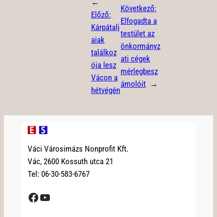
←
Következő:
Előző:
Elfogadta a
Kárpátalj
testület az
aiak
önkormányz
találkoz
ati cégek
ója lesz
mérlegbesz
Vácon a
ámolóit
→
hétvégén
Váci Városimázs Nonprofit Kft.
Vác, 2600 Kossuth utca 21
Tel: 06-30-583-6767
Facebook
YouTube