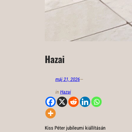
Hazai
máj 21, 2026
—
in
Hazai
Kiss Péter jubileumi kiállításán