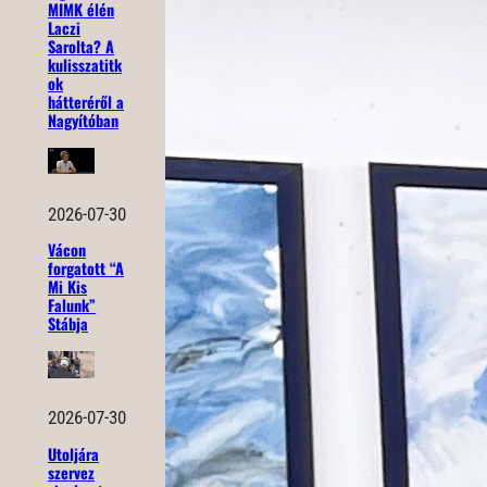
MIMK élén
Laczi
Sarolta? A
kulisszatitk
ok
hátteréről a
Nagyítóban
2026-07-30
Vácon
forgatott “A
Mi Kis
Falunk”
Stábja
2026-07-30
Utoljára
szervez