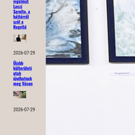
vigalmat
Laczi
Sarolta, a
háttérről
szól a
Nagyító
2026-07-29
Újabb
külterületi
utak
újulhatnak
meg Vácon
2026-07-29