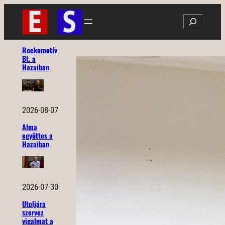
Ugrás
Search
a
tartalomhoz
Rockomotív
Bt. a
Hazaiban
2026-08-07
Alma
együttes a
Hazaiban
2026-07-30
Utoljára
szervez
vigalmat a