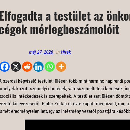
Elfogadta a testület az önk
cégek mérlegbeszámolóit
máj 27, 2026
—
in
Hírek
A szerdai képviselő-testületi ülésen több mint harminc napirendi pon
amelyek között személyi döntések, városüzemeltetési kérdések, ing
szociális intézkedések is szerepeltek. A testület zárt ülésen döntött
vezető kinevezéséről: Pintér Zoltán öt évre kapott megbízást, míg a
ismét eredménytelen lett, így az intézmény vezetői posztjára később