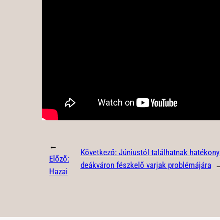
←
Következő:
Júniustól találhatnak hatékon
Előző:
deákváron fészkelő varjak problémájára
Hazai