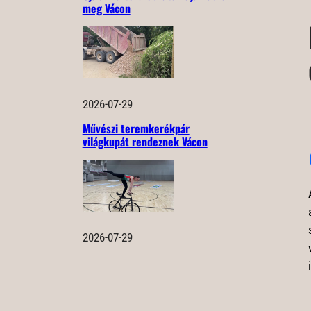
meg Vácon
2026-07-29
Művészi teremkerékpár
világkupát rendeznek Vácon
2026-07-29