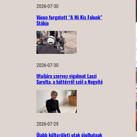
2026-07-30
Vácon forgatott “A Mi Kis Falunk”
Stábja
2026-07-30
Utoljára szervez vigalmat Laczi
Sarolta, a háttérről szól a Nagyító
2026-07-29
Újabb külterületi utak újulhatnak