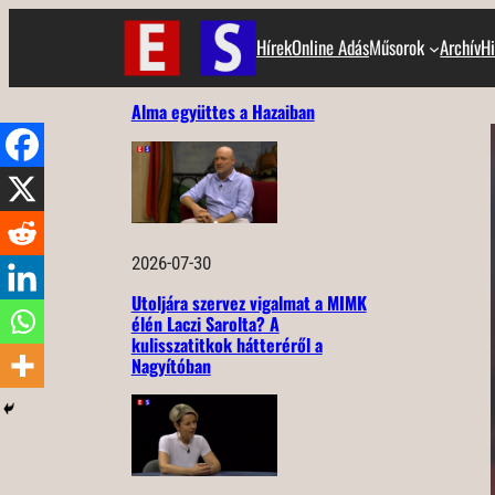
Ugrás
Hírek
Online Adás
Műsorok
Archív
Hi
a
tartalomhoz
Alma együttes a Hazaiban
2026-07-30
Utoljára szervez vigalmat a MIMK
élén Laczi Sarolta? A
kulisszatitkok hátteréről a
Nagyítóban