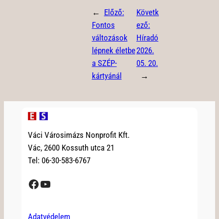
←
Előző:
Követk
Fontos
ező:
változások
Híradó
lépnek életbe
2026.
a SZÉP-
05. 20.
kártyánál
→
Váci Városimázs Nonprofit Kft.
Vác, 2600 Kossuth utca 21
Tel: 06-30-583-6767
Facebook
YouTube
Adatvédelem