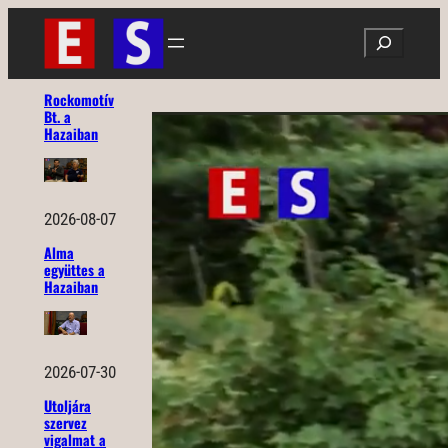
Ugrás
Search
a
tartalomhoz
Rockomotív
Bt. a
Hazaiban
2026-08-07
Alma
együttes a
Hazaiban
2026-07-30
Utoljára
szervez
vigalmat a