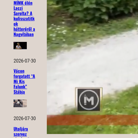
MIMK élén
Laczi
Sarolta? A
kulisszatitk
ok
hátteréről a
Nagyítóban
2026-07-30
Vácon
forgatott “A
Mi Kis
Falunk”
Stábja
2026-07-30
Utoljára
szervez