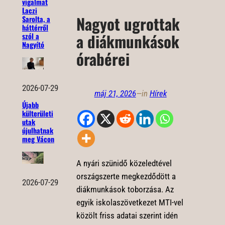
vigalmat
Laczi
Nagyot ugrottak
Sarolta, a
háttérről
a diákmunkások
szól a
Nagyító
órabérei
2026-07-29
máj 21, 2026
—
in
Hírek
Újabb
külterületi
utak
újulhatnak
meg Vácon
A nyári szünidő közeledtével
országszerte megkezdődött a
2026-07-29
diákmunkások toborzása. Az
egyik iskolaszövetkezet MTI-vel
közölt friss adatai szerint idén