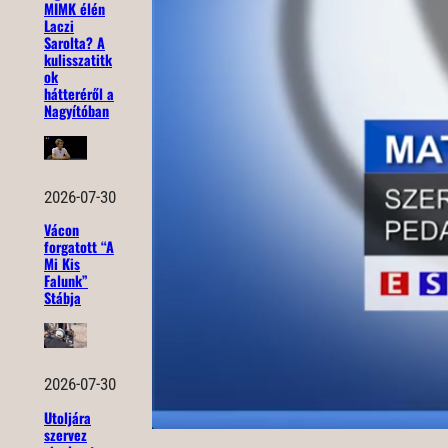
MIMK élén
Laczi
Sarolta? A
kulisszatitk
ok
hátteréről a
Nagyítóban
2026-07-30
Vácon
forgatott “A
Mi Kis
Falunk”
Stábja
2026-07-30
Utoljára
szervez