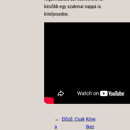
később egy szakmai nappá is
kiteljesedne.
←
Előző:
Csak
Köve
a
tkez