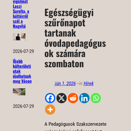
vigalmat
Laczi
Egészségügyi
Sarolta, a
háttérről
szűrőnapot
szól a
Nagyító
tartanak
óvodapedagógus
ok számára
2026-07-29
szombaton
Újabb
külterületi
utak
újulhatnak
meg Vácon
jún 1, 2026
—
in
Hírek
2026-07-29
A Pedagógusok Szakszervezete