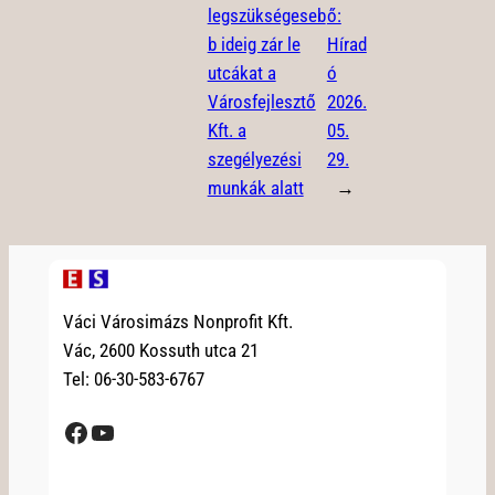
legszükségeseb
ő:
b ideig zár le
Hírad
utcákat a
ó
Városfejlesztő
2026.
Kft. a
05.
szegélyezési
29.
munkák alatt
→
Váci Városimázs Nonprofit Kft.
Vác, 2600 Kossuth utca 21
Tel: 06-30-583-6767
Facebook
YouTube