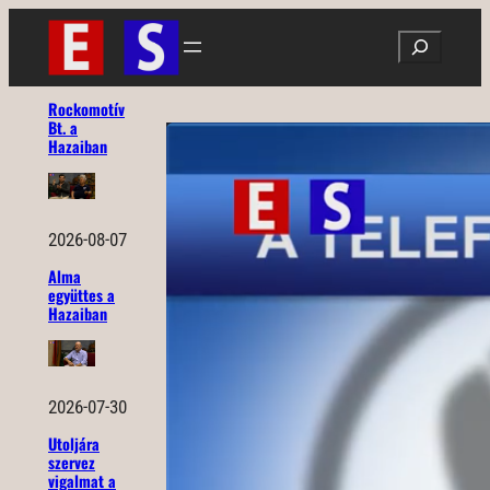
Ugrás
Search
a
tartalomhoz
Rockomotív
Bt. a
Hazaiban
2026-08-07
Alma
együttes a
Hazaiban
2026-07-30
Utoljára
szervez
vigalmat a