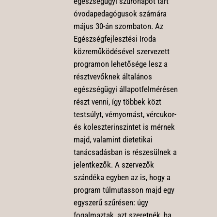
egészségügyi szűrőnapot tart
óvodapedagógusok számára
május 30-án szombaton. Az
Egészségfejlesztési Iroda
közreműködésével szervezett
programon lehetősége lesz a
résztvevőknek általános
egészségügyi állapotfelmérésen
részt venni, így többek közt
testsúlyt, vérnyomást, vércukor-
és koleszterinszintet is mérnek
majd, valamint dietetikai
tanácsadásban is részesülnek a
jelentkezők. A szervezők
szándéka egyben az is, hogy a
program túlmutasson majd egy
egyszerű szűrésen: úgy
fogalmaztak, azt szeretnék, ha