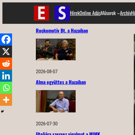
Ugrás
Hírek
Online Adás
Műsorok
Archív
Hi
a
tartalomhoz
Rockomotív Bt. a Hazaiban
2026-08-07
Alma együttes a Hazaiban
2026-07-30
Utoljára szervez vigalmat a MIMK