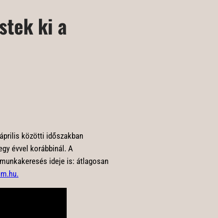
stek ki a
prilis közötti időszakban
egy évvel korábbinál. A
a munkakeresés ideje is: átlagosan
um.hu.