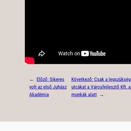
←
Előző:
Sikeres
Következő:
Csak a legszüksége
volt az első Juhász
utcákat a Városfejlesztő Kft. 
Akadémia
munkák alatt
→