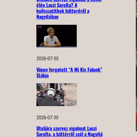
élén Laczi Sarolta? A
kulisszatitkok hátteréről a
Nagyítóban
2026-07-30
Vácon forgatott “A Mi Kis Falunk”
Stábja
2026-07-30
Utoljára szervez vigalmat Laczi
Sarolta, a háttérről szól a Nagyító