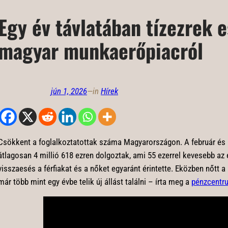
Egy év távlatában tízezrek e
magyar munkaerőpiacról
jún 1, 2026
—
in
Hírek
Csökkent a foglalkoztatottak száma Magyarországon. A február és á
átlagosan 4 millió 618 ezren dolgoztak, ami 55 ezerrel kevesebb az 
visszaesés a férfiakat és a nőket egyaránt érintette. Eközben nőtt 
már több mint egy évbe telik új állást találni – írta meg a
pénzcentr