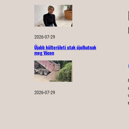
2026-07-29
Újabb külterületi utak újulhatnak
meg Vácon
2026-07-29