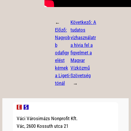
←
Következő:
A
Előző:
tudatos
Nagyob
vízhasználatr
b
a hívja fel a
odafigy
figyelmet a
elést
Magyar
kérnek
Vízközmű
a Ligeti-
Szövetség
tónál
→
Váci Városimázs Nonprofit Kft.
Vác, 2600 Kossuth utca 21