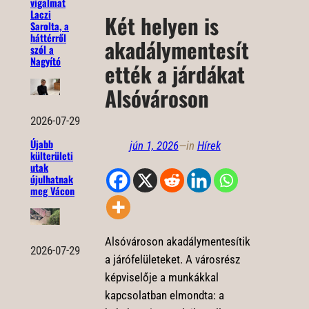
vigalmat
Laczi
Két helyen is
Sarolta, a
háttérről
akadálymentesít
szól a
Nagyító
ették a járdákat
Alsóvároson
2026-07-29
Újabb
jún 1, 2026
—
in
Hírek
külterületi
utak
újulhatnak
meg Vácon
Alsóvároson akadálymentesítik
2026-07-29
a járófelületeket. A városrész
képviselője a munkákkal
kapcsolatban elmondta: a