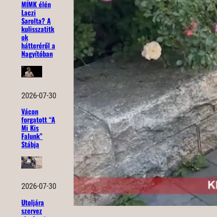
MIMK élén
Laczi
Sarolta? A
kulisszatitk
ok
hátteréről a
Nagyítóban
2026-07-30
Vácon
forgatott “A
Mi Kis
Falunk”
Stábja
2026-07-30
Utoljára
szervez