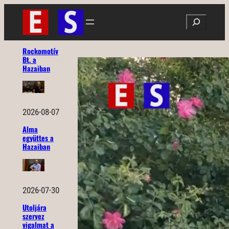
Ugrás
Search
a
tartalomhoz
Rockomotív
Bt. a
Hazaiban
2026-08-07
Alma
együttes a
Hazaiban
2026-07-30
Utoljára
szervez
vigalmat a