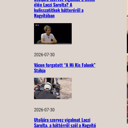
élén Laczi Sarolta? A
kulisszatitkok hátteréről a
Nagyítóban
2026-07-30
Vácon forgatott “A Mi Kis Falunk”
Stábja
2026-07-30
Utoljára szervez vigalmat Laczi
Sarolta, a háttérről szól a Nagyító