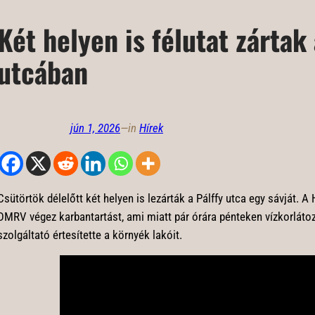
Két helyen is félutat zártak 
utcában
jún 1, 2026
—
in
Hírek
Csütörtök délelőtt két helyen is lezárták a Pálffy utca egy sávját. A
DMRV végez karbantartást, ami miatt pár órára pénteken vízkorlátozá
szolgáltató értesítette a környék lakóit.