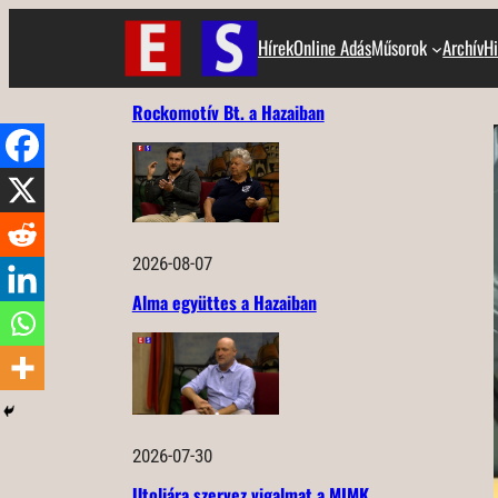
Ugrás
Hírek
Online Adás
Műsorok
Archív
Hi
a
tartalomhoz
Rockomotív Bt. a Hazaiban
2026-08-07
Alma együttes a Hazaiban
2026-07-30
Utoljára szervez vigalmat a MIMK