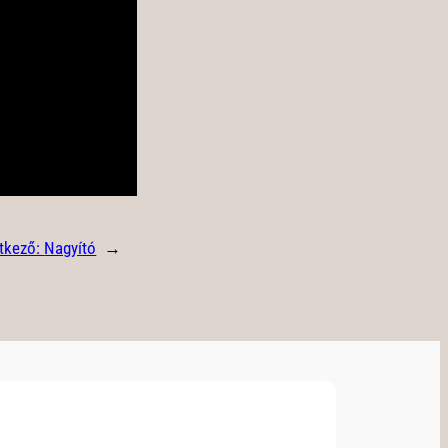
tkező:
Nagyító
→