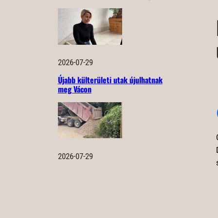
2026-07-29
Újabb külterületi utak újulhatnak
meg Vácon
2026-07-29