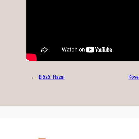
←
Előző:
Hazai
Köve