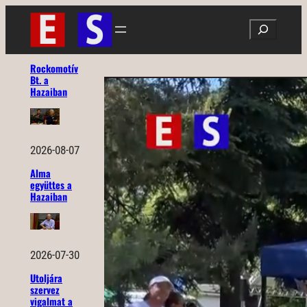
Ugrás
Search
a
tartalomhoz
Rockomotív
Bt. a
Hazaiban
2026-08-07
Alma
együttes a
Hazaiban
2026-07-30
Utoljára
szervez
vigalmat a