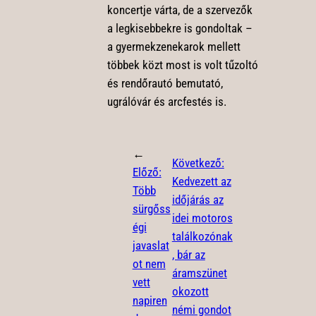
koncertje várta, de a szervezők
a legkisebbekre is gondoltak –
a gyermekzenekarok mellett
többek közt most is volt tűzoltó
és rendőrautó bemutató,
ugrálóvár és arcfestés is.
←
Következő:
Előző:
Kedvezett az
Több
időjárás az
sürgőss
idei motoros
égi
találkozónak
javaslat
, bár az
ot nem
áramszünet
vett
okozott
napiren
némi gondot