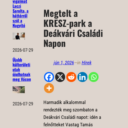
vigalmat
Laczi
Megtelt a
Sarolta, a
háttérről
KRESZ-park a
szól a
Nagyító
Deákvári Családi
Napon
2026-07-29
Újabb
jún 1, 2026
—
in
Hírek
külterületi
utak
újulhatnak
meg Vácon
Harmadik alkalommal
2026-07-29
rendezték meg szombaton a
Deákvári Családi napot: idén a
felnőtteket Vastag Tamás