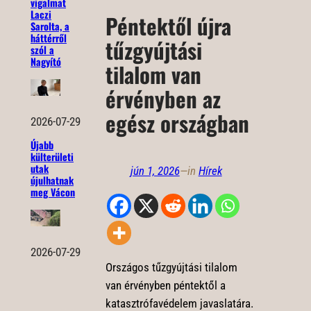
vigalmat
Laczi
Péntektől újra
Sarolta, a
háttérről
tűzgyújtási
szól a
Nagyító
tilalom van
érvényben az
egész országban
2026-07-29
Újabb
külterületi
utak
jún 1, 2026
—
in
Hírek
újulhatnak
meg Vácon
2026-07-29
Országos tűzgyújtási tilalom
van érvényben péntektől a
katasztrófavédelem javaslatára.