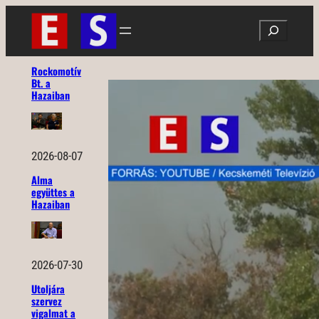
Ugrás
Search
a
tartalomhoz
Rockomotív
Bt. a
Hazaiban
2026-08-07
Alma
együttes a
Hazaiban
2026-07-30
Utoljára
szervez
vigalmat a