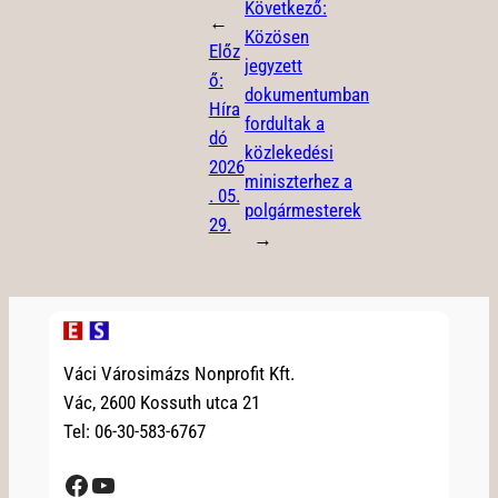
Következő:
←
Közösen
Előz
jegyzett
ő:
dokumentumban
Híra
fordultak a
dó
közlekedési
2026
miniszterhez a
. 05.
polgármesterek
29.
→
Váci Városimázs Nonprofit Kft.
Vác, 2600 Kossuth utca 21
Tel: 06-30-583-6767
Facebook
YouTube