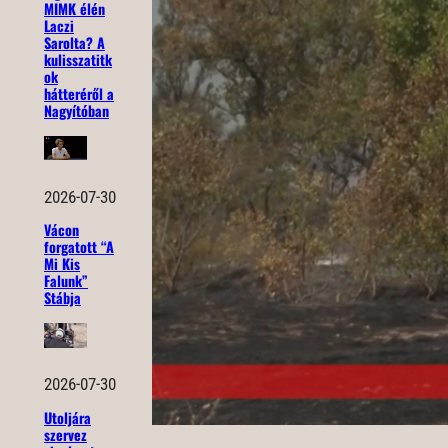
MIMK élén
Laczi
Sarolta? A
kulisszatitk
ok
hátteréről a
Nagyítóban
2026-07-30
Vácon
forgatott “A
Mi Kis
Falunk”
Stábja
2026-07-30
Utoljára
szervez