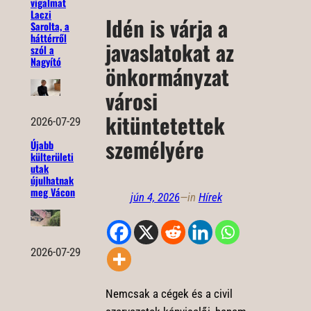
vigalmat
Laczi
Idén is várja a
Sarolta, a
háttérről
javaslatokat az
szól a
Nagyító
önkormányzat
városi
kitüntetettek
2026-07-29
személyére
Újabb
külterületi
utak
újulhatnak
meg Vácon
jún 4, 2026
—
in
Hírek
2026-07-29
Nemcsak a cégek és a civil