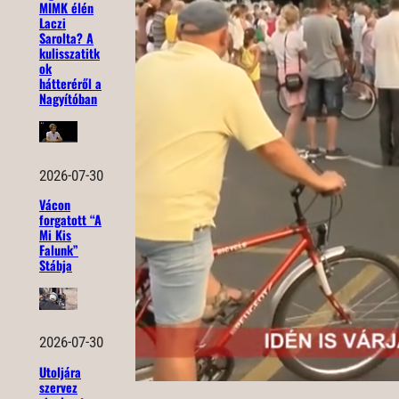
MIMK élén
Laczi
Sarolta? A
kulisszatitk
ok
hátteréről a
Nagyítóban
2026-07-30
Vácon
forgatott “A
Mi Kis
Falunk”
Stábja
2026-07-30
Utoljára
szervez