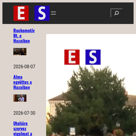
Ugrás
Search
a
tartalomhoz
Rockomotív
Bt. a
Hazaiban
2026-08-07
Alma
együttes a
Hazaiban
2026-07-30
Utoljára
szervez
vigalmat a