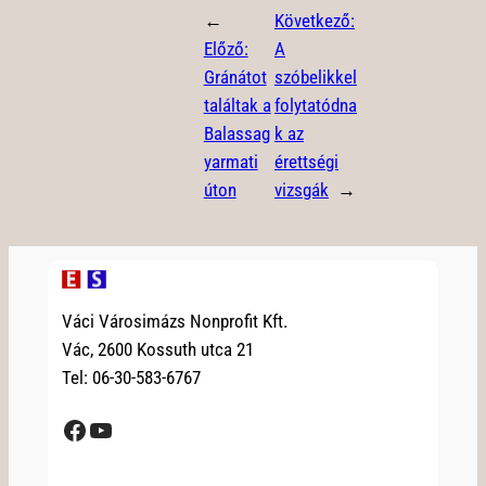
←
Következő:
Előző:
A
Gránátot
szóbelikkel
találtak a
folytatódna
Balassag
k az
yarmati
érettségi
úton
vizsgák
→
Váci Városimázs Nonprofit Kft.
Vác, 2600 Kossuth utca 21
Tel: 06-30-583-6767
Facebook
YouTube