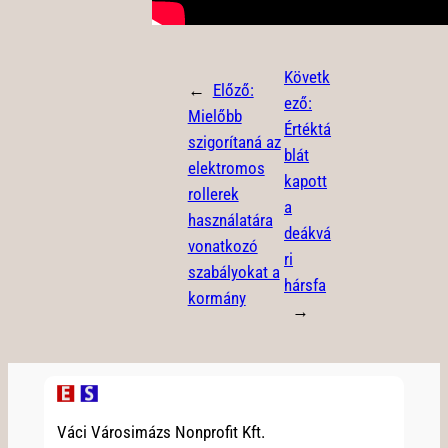
Követk
←
Előző:
ező:
Mielőbb
Értéktá
szigorítaná az
blát
elektromos
kapott
rollerek
a
használatára
deákvá
vonatkozó
ri
szabályokat a
hársfa
kormány
→
Váci Városimázs Nonprofit Kft.