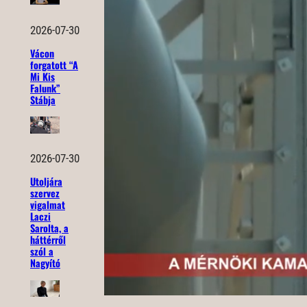
2026-07-30
Vácon
forgatott “A
Mi Kis
Falunk”
Stábja
2026-07-30
Utoljára
szervez
vigalmat
Laczi
Sarolta, a
háttérről
szól a
Nagyító