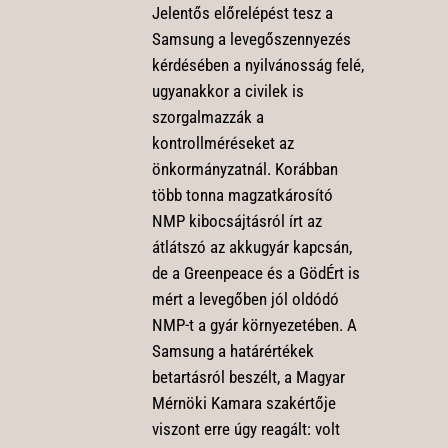
Jelentős előrelépést tesz a
Samsung a levegőszennyezés
kérdésében a nyilvánosság felé,
ugyanakkor a civilek is
szorgalmazzák a
kontrollméréseket az
önkormányzatnál. Korábban
több tonna magzatkárosító
NMP kibocsájtásról írt az
átlátszó az akkugyár kapcsán,
de a Greenpeace és a GödÉrt is
mért a levegőben jól oldódó
NMP-t a gyár környezetében. A
Samsung a határértékek
betartásról beszélt, a Magyar
Mérnöki Kamara szakértője
viszont erre úgy reagált: volt