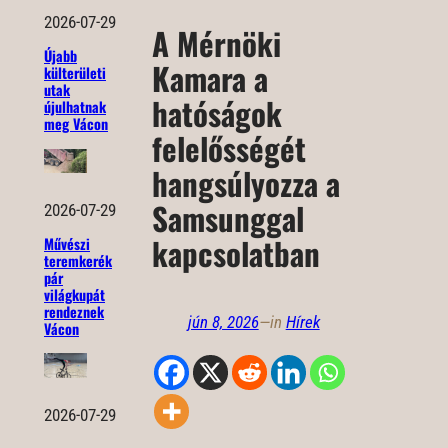
2026-07-29
A Mérnöki
Újabb
Kamara a
külterületi
utak
hatóságok
újulhatnak
meg Vácon
felelősségét
hangsúlyozza a
Samsunggal
2026-07-29
kapcsolatban
Művészi
teremkerék
pár
világkupát
rendeznek
jún 8, 2026
—
in
Hírek
Vácon
2026-07-29