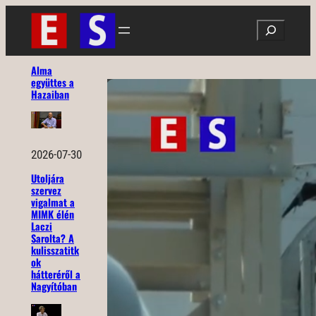
Ugrás
Search
a
tartalomhoz
Alma
együttes a
Hazaiban
2026-07-30
Utoljára
szervez
vigalmat a
MIMK élén
Laczi
Sarolta? A
kulisszatitk
ok
hátteréről a
Nagyítóban