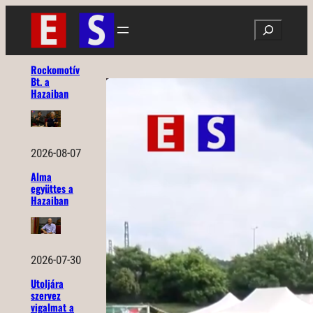
Ugrás
Search
a
tartalomhoz
Rockomotív
Bt. a
Hazaiban
2026-08-07
Alma
együttes a
Hazaiban
2026-07-30
Utoljára
szervez
vigalmat a