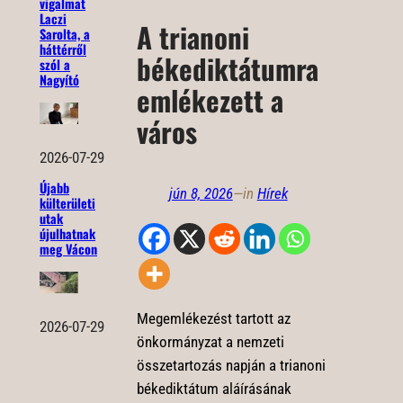
vigalmat
Laczi
A trianoni
Sarolta, a
háttérről
békediktátumra
szól a
Nagyító
emlékezett a
város
2026-07-29
Újabb
jún 8, 2026
—
in
Hírek
külterületi
utak
újulhatnak
meg Vácon
Megemlékezést tartott az
2026-07-29
önkormányzat a nemzeti
összetartozás napján a trianoni
békediktátum aláírásának