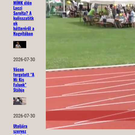
MIMK élén
Laczi
Sarolta? A
kulisszatitk
ok
hátteréről a
Nagyítóban
2026-07-30
Vácon
forgatott “A
Mi Kis
Falunk”
Stábja
2026-07-30
Utoljára
szervez