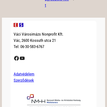
t
Váci Városimázs Nonprofit Kft.
Vác, 2600 Kossuth utca 21
Tel: 06-30-583-6767
Facebook
YouTube
Adatvédelem
Szerződések