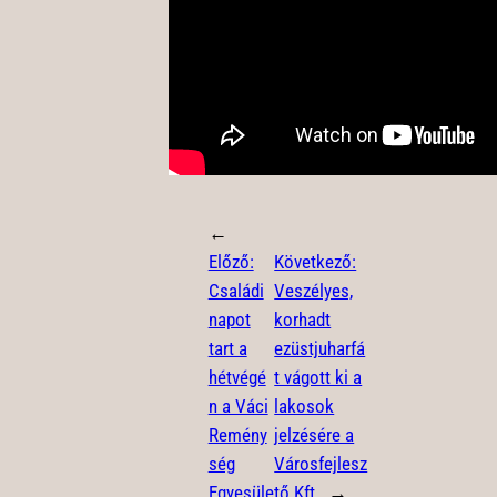
←
Előző:
Következő:
Családi
Veszélyes,
napot
korhadt
tart a
ezüstjuharfá
hétvégé
t vágott ki a
n a Váci
lakosok
Remény
jelzésére a
ség
Városfejlesz
Egyesüle
tő Kft.
→