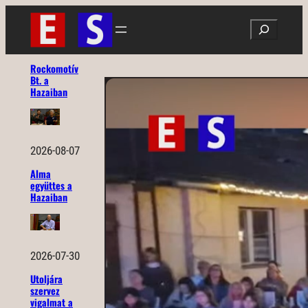
Ugrás
Search
a
tartalomhoz
Rockomotív
Bt. a
Hazaiban
2026-08-07
Alma
együttes a
Hazaiban
2026-07-30
Utoljára
szervez
vigalmat a