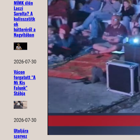
MIMK élén
Laczi
Sarolta? A
kulisszatitk
ok
hátteréről a
Nagyítóban
2026-07-30
Vácon
forgatott “A
Mi Kis
Falunk”
Stábja
2026-07-30
Utoljára
szervez