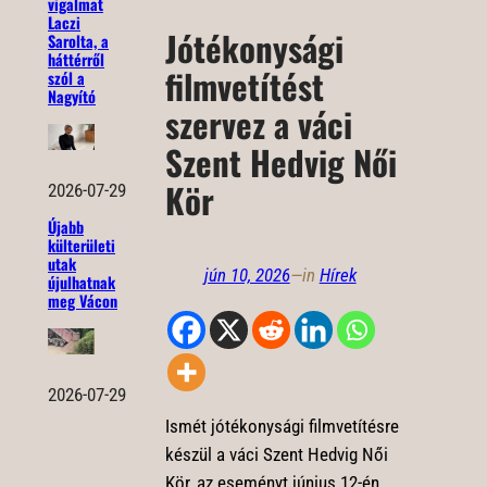
vigalmat
Laczi
Jótékonysági
Sarolta, a
háttérről
filmvetítést
szól a
Nagyító
szervez a váci
Szent Hedvig Női
Kör
2026-07-29
Újabb
külterületi
utak
jún 10, 2026
—
in
Hírek
újulhatnak
meg Vácon
2026-07-29
Ismét jótékonysági filmvetítésre
készül a váci Szent Hedvig Női
Kör, az eseményt június 12-én