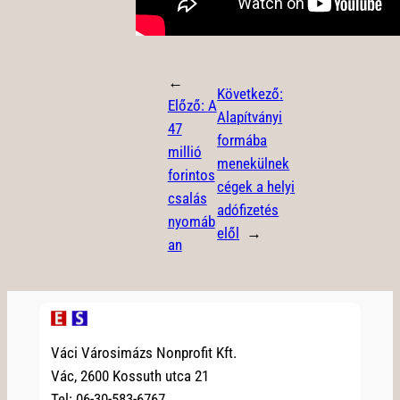
←
Következő:
Előző:
A
Alapítványi
47
formába
millió
menekülnek
forintos
cégek a helyi
csalás
adófizetés
nyomáb
elől
→
an
Váci Városimázs Nonprofit Kft.
Vác, 2600 Kossuth utca 21
Tel: 06-30-583-6767