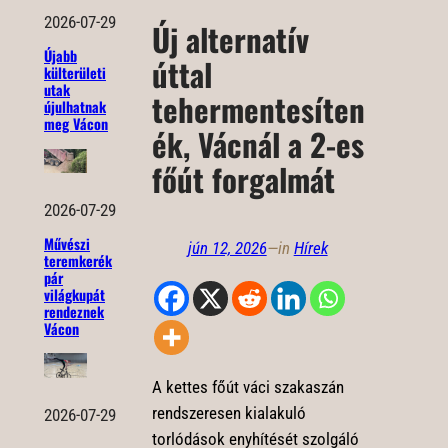
2026-07-29
Új alternatív
Újabb
úttal
külterületi
utak
tehermentesíten
újulhatnak
meg Vácon
ék, Vácnál a 2-es
főút forgalmát
2026-07-29
Művészi
jún 12, 2026
—
in
Hírek
teremkerék
pár
világkupát
rendeznek
Vácon
A kettes főút váci szakaszán
rendszeresen kialakuló
2026-07-29
torlódások enyhítését szolgáló