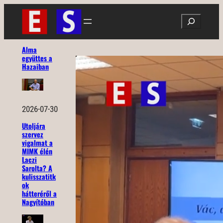
Ugrás
Search
a
tartalomhoz
Alma
együttes a
Hazaiban
2026-07-30
Utoljára
szervez
vigalmat a
MIMK élén
Laczi
Sarolta? A
kulisszatitk
ok
hátteréről a
Nagyítóban