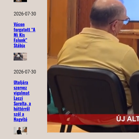
2026-07-30
Vácon
forgatott “A
Mi Kis
Falunk”
Stábja
2026-07-30
Utoljára
szervez
vigalmat
Laczi
Sarolta, a
háttérről
szól a
Nagyító