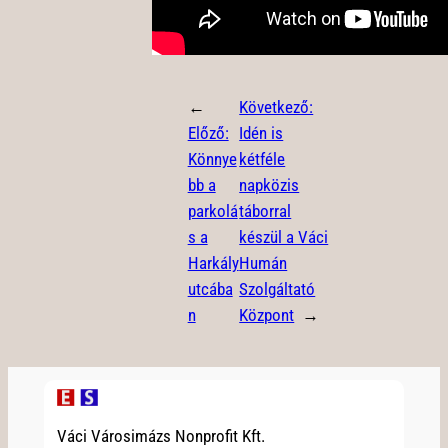
←
Következő:
Előző:
Idén is
Könnye
kétféle
bb a
napközis
parkolá
táborral
s a
készül a Váci
Harkály
Humán
utcába
Szolgáltató
n
Központ
→
Váci Városimázs Nonprofit Kft.