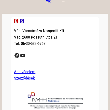
yik
→
Váci Városimázs Nonprofit Kft.
Vác, 2600 Kossuth utca 21
Tel: 06-30-583-6767
Facebook
YouTube
Adatvédelem
Szerződések