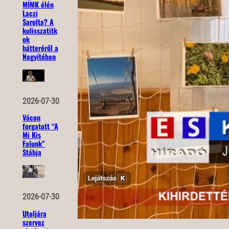
MIMK élén
Laczi
Sarolta? A
kulisszatitk
ok
hátteréről a
Nagyítóban
2026-07-30
Vácon
forgatott “A
Mi Kis
Falunk”
Stábja
2026-07-30
Utoljára
szervez