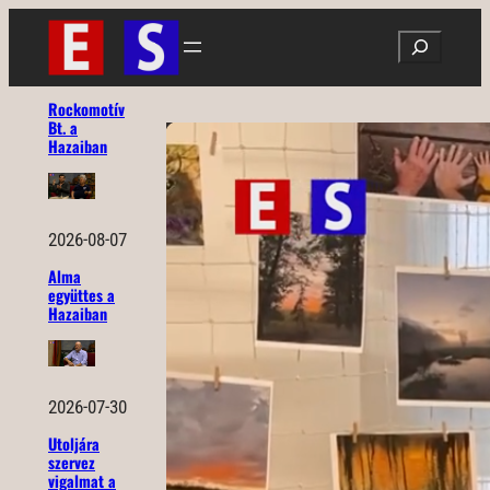
Ugrás
Search
a
tartalomhoz
Rockomotív
Bt. a
Hazaiban
2026-08-07
Alma
együttes a
Hazaiban
2026-07-30
Utoljára
szervez
vigalmat a