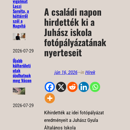
vigalmat
Laczi
A családi napon
Sarolta, a
háttérről
hirdették ki a
szól a
Nagyító
Juhász iskola
fotópályázatának
nyerteseit
2026-07-29
Újabb
külterületi
utak
jún 16, 2026
—
in
Hírek
újulhatnak
meg Vácon
2026-07-29
Kihirdették az idei fotópályázat
eredményeit a Juhász Gyula
Általános Iskola