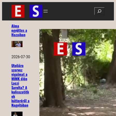
Ugrás
Search
a
tartalomhoz
Alma
együttes a
Hazaiban
2026-07-30
Utoljára
szervez
vigalmat a
MIMK élén
Laczi
Sarolta? A
kulisszatitk
ok
hátteréről a
Nagyítóban