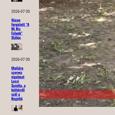
2026-07-30
Vácon
forgatott “A
Mi Kis
Falunk”
Stábja
2026-07-30
Utoljára
szervez
vigalmat
Laczi
Sarolta, a
háttérről
szól a
Nagyító