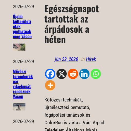
Egészségnapot
2026-07-29
tartottak az
Újabb
külterületi
árpádosok a
utak
újulhatnak
héten
meg Vácon
jún 22, 2026
—
in
Hírek
2026-07-29
Művészi
teremkerék
pár
világkupát
rendeznek
Vácon
Kötözési technikák,
újraélesztési bemutató,
fogápolási tanácsok és
2026-07-29
ColorRun is várta a Váci Árpád
Fejedelem Általános Iskola