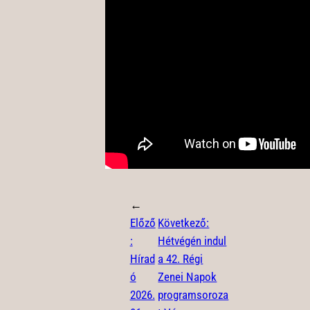
←
Előző
Következő:
:
Hétvégén indul
Hírad
a 42. Régi
ó
Zenei Napok
2026.
programsoroza