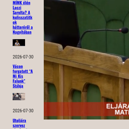
MIMK élén
Laczi
Sarolta? A
kulisszatitk
ok
hátteréről a
Nagyítóban
2026-07-30
Vácon
forgatott “A
Mi Kis
Falunk”
Stábja
2026-07-30
Utoljára
szervez