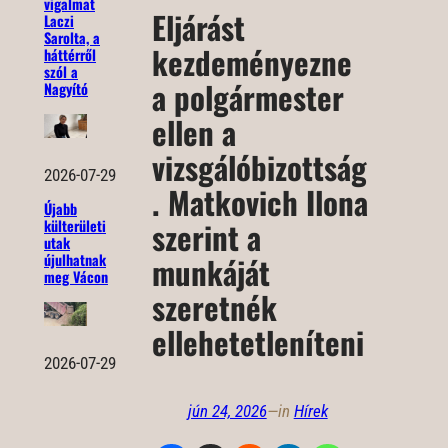
vigalmat
Eljárást
Laczi
Sarolta, a
kezdeményezne
háttérről
szól a
a polgármester
Nagyító
ellen a
vizsgálóbizottság
2026-07-29
. Matkovich Ilona
Újabb
szerint a
külterületi
utak
újulhatnak
munkáját
meg Vácon
szeretnék
ellehetetleníteni
2026-07-29
jún 24, 2026
—
in
Hírek