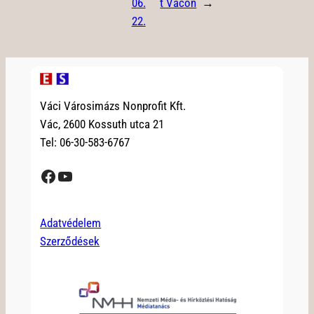
06.
t Vácon
→
22.
Váci Városimázs Nonprofit Kft.
Vác, 2600 Kossuth utca 21
Tel: 06-30-583-6767
Facebook
YouTube
Adatvédelem
Szerződések