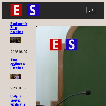
Ugrás
Search
a
tartalomhoz
Rockomotív
Bt. a
Hazaiban
2026-08-07
Alma
együttes a
Hazaiban
2026-07-30
Utoljára
szervez
vigalmat a