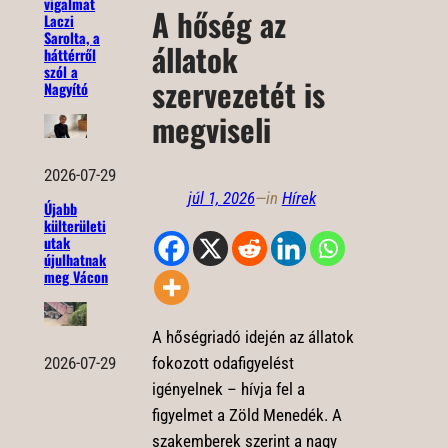
vigalmat
A hőség az
Laczi
Sarolta, a
állatok
háttérről
szól a
szervezetét is
Nagyító
megviseli
2026-07-29
júl 1, 2026
—
in
Hírek
Újabb
külterületi
utak
újulhatnak
meg Vácon
A hőségriadó idején az állatok
fokozott odafigyelést
2026-07-29
igényelnek – hívja fel a
figyelmet a Zöld Menedék. A
szakemberek szerint a nagy