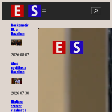
Ugrás
Search
a
tartalomhoz
Rockomotív
Bt. a
Hazaiban
2026-08-07
Alma
együttes a
Hazaiban
2026-07-30
Utoljára
szervez
vigalmat a