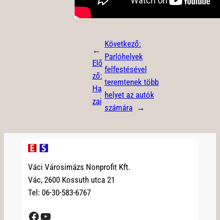
Következő:
←
Parlóhelyek
Elő
felfestésével
ző:
teremtenek több
Ha
helyet az autók
zai
számára
→
Váci Városimázs Nonprofit Kft.
Vác, 2600 Kossuth utca 21
Tel: 06-30-583-6767
Facebook
YouTube