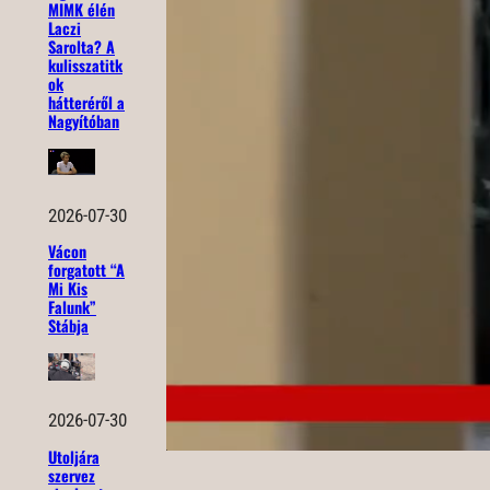
MIMK élén
Laczi
Sarolta? A
kulisszatitk
ok
hátteréről a
Nagyítóban
2026-07-30
Vácon
forgatott “A
Mi Kis
Falunk”
Stábja
2026-07-30
Utoljára
szervez