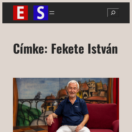
Ugrás
Search
a
tartalomhoz
Címke:
Fekete István