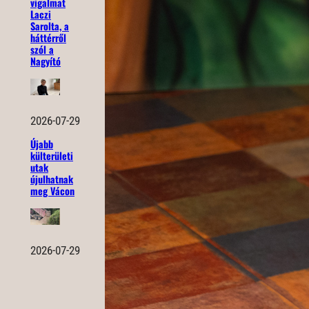
vigalmat
Laczi
Sarolta, a
háttérről
szól a
Nagyító
2026-07-29
Újabb
külterületi
utak
újulhatnak
meg Vácon
2026-07-29