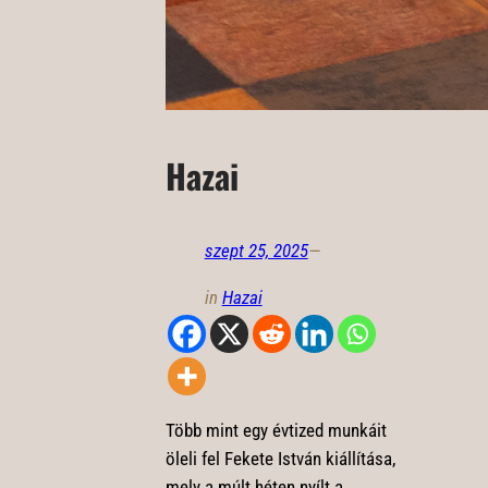
Hazai
szept 25, 2025
—
in
Hazai
Több mint egy évtized munkáit
öleli fel Fekete István kiállítása,
mely a múlt héten nyílt a