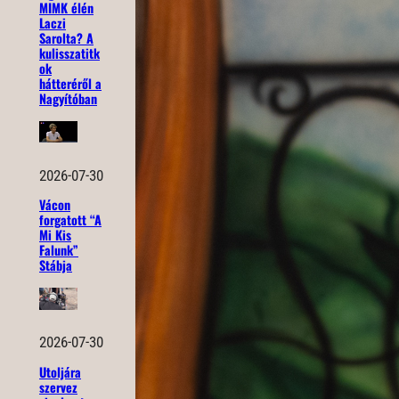
MIMK élén
Laczi
Sarolta? A
kulisszatitk
ok
hátteréről a
Nagyítóban
2026-07-30
Vácon
forgatott “A
Mi Kis
Falunk”
Stábja
2026-07-30
Utoljára
szervez