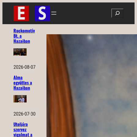
Ugrás
Search
a
tartalomhoz
Rockomotív
Bt. a
Hazaiban
2026-08-07
Alma
együttes a
Hazaiban
2026-07-30
Utoljára
szervez
vigalmat a