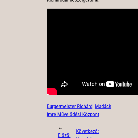
Burgermeister Richárd
Madách
Imre Művelődési Központ
←
Következő:
Előző: