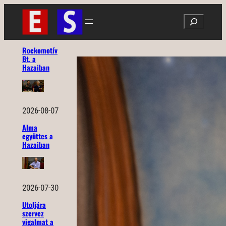
Ugrás
Search
a
tartalomhoz
Rockomotív
Bt. a
Hazaiban
2026-08-07
Alma
együttes a
Hazaiban
2026-07-30
Utoljára
szervez
vigalmat a