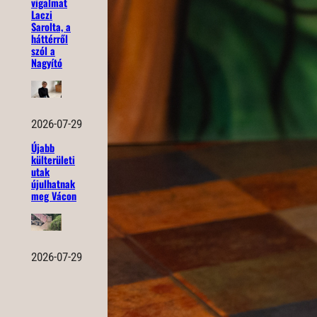
vigalmat
Laczi
Sarolta, a
háttérről
szól a
Nagyító
2026-07-29
Újabb
külterületi
utak
újulhatnak
meg Vácon
2026-07-29