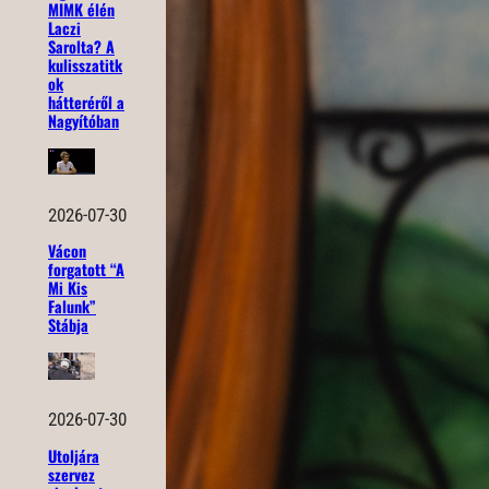
MIMK élén
Laczi
Sarolta? A
kulisszatitk
ok
hátteréről a
Nagyítóban
2026-07-30
Vácon
forgatott “A
Mi Kis
Falunk”
Stábja
2026-07-30
Utoljára
szervez