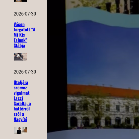
2026-07-30
Vácon
forgatott “A
Mi Kis
Falunk”
Stábja
2026-07-30
Utoljára
szervez
vigalmat
Laczi
Sarolta, a
háttérről
szól a
Nagyító