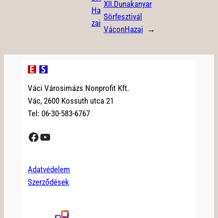
XII.Dunakanyar
Ha
Sörfesztivál
zai
VáconHazai
→
Váci Városimázs Nonprofit Kft.
Vác, 2600 Kossuth utca 21
Tel: 06-30-583-6767
Facebook
YouTube
Adatvédelem
Szerződések