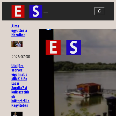
Ugrás
Search
a
tartalomhoz
Alma
együttes a
Hazaiban
2026-07-30
Utoljára
szervez
vigalmat a
MIMK élén
Laczi
Sarolta? A
kulisszatitk
ok
hátteréről a
Nagyítóban