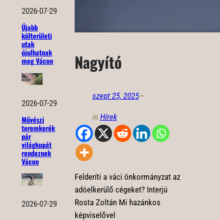
2026-07-29
Újabb
külterületi
utak
újulhatnak
Nagyító
meg Vácon
szept 25, 2025
—
2026-07-29
in
Hírek
Művészi
teremkerék
pár
világkupát
rendeznek
Vácon
Felderíti a váci önkormányzat az
adóelkerülő cégeket? Interjú
Rosta Zoltán Mi hazánkos
2026-07-29
képviselővel