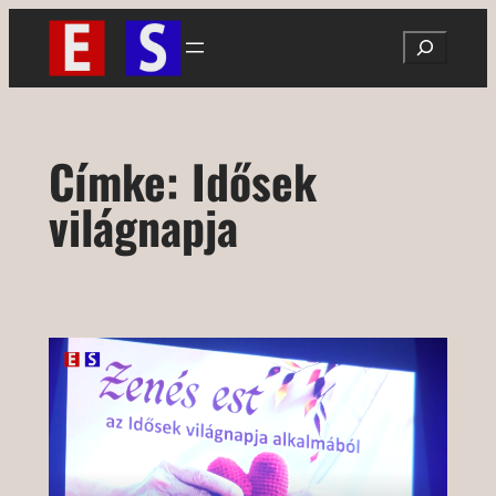
Ugrás
Search
a
tartalomhoz
Címke:
Idősek
világnapja