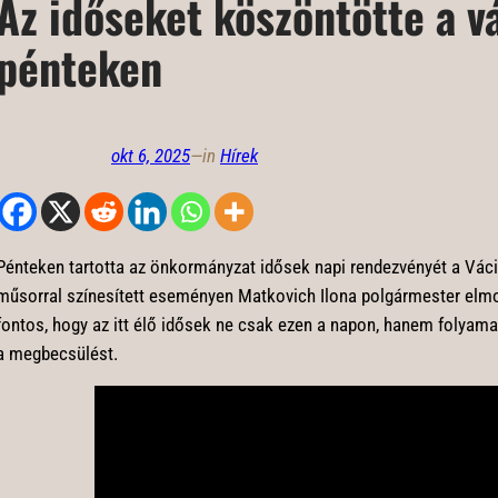
Az időseket köszöntötte a v
pénteken
okt 6, 2025
—
in
Hírek
Pénteken tartotta az önkormányzat idősek napi rendezvényét a Vác
műsorral színesített eseményen Matkovich Ilona polgármester elm
fontos, hogy az itt élő idősek ne csak ezen a napon, hanem folyama
a megbecsülést.