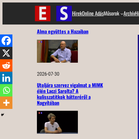
Ugrás
Hírek
Online Adás
Műsorok
Archív
Hi
a
tartalomhoz
Alma együttes a Hazaiban
2026-07-30
Utoljára szervez vigalmat a MIMK
élén Laczi Sarolta? A
kulisszatitkok hátteréről a
Nagyítóban