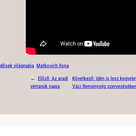
Idősek világnapja
Matkovich Ilona
←
Előző:
Az aradi
Következő:
Idén is lesz kegyele
vértanúk napja
Váci Reménység szervezésébe