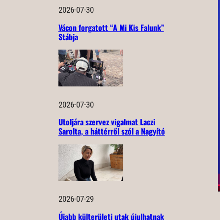
2026-07-30
Vácon forgatott “A Mi Kis Falunk”
Stábja
2026-07-30
Utoljára szervez vigalmat Laczi
Sarolta, a háttérről szól a Nagyító
2026-07-29
Újabb külterületi utak újulhatnak