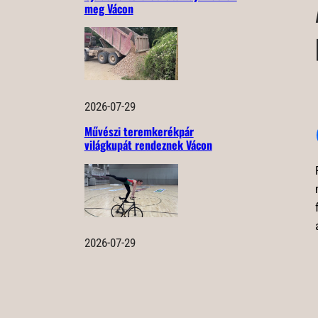
meg Vácon
2026-07-29
Művészi teremkerékpár
világkupát rendeznek Vácon
2026-07-29