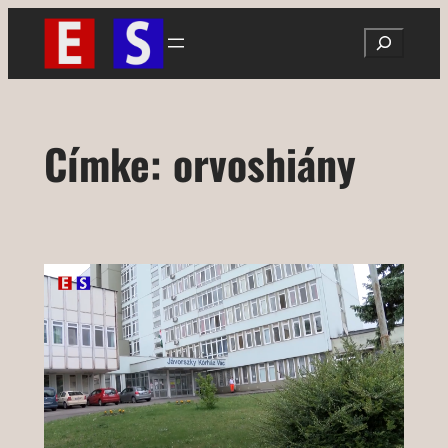
Ugrás
Search
a
tartalomhoz
Címke:
orvoshiány