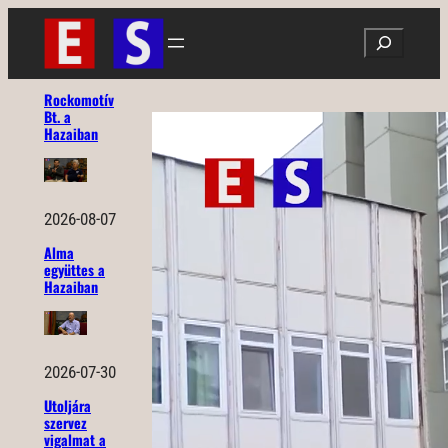
Ugrás
Search
a
tartalomhoz
Rockomotív
Bt. a
Hazaiban
2026-08-07
Alma
együttes a
Hazaiban
2026-07-30
Utoljára
szervez
vigalmat a