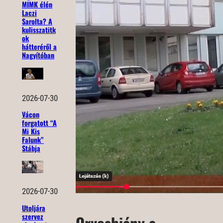
MIMK élén
Laczi
Sarolta? A
kulisszatitk
ok
hátteréről a
Nagyítóban
2026-07-30
Vácon
forgatott “A
Mi Kis
Falunk”
Stábja
2026-07-30
Utoljára
szervez