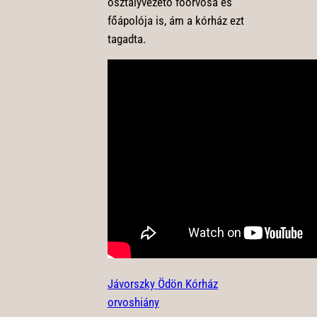
osztályvezető főorvosa és
főápolója is, ám a kórház ezt
tagadta.
Jávorszky Ödön Kórház
orvoshiány