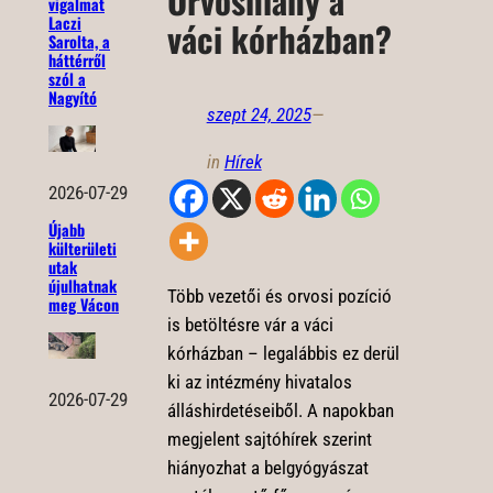
Orvoshiány a
vigalmat
Laczi
váci kórházban?
Sarolta, a
háttérről
szól a
Nagyító
szept 24, 2025
—
in
Hírek
2026-07-29
Újabb
külterületi
utak
újulhatnak
Több vezetői és orvosi pozíció
meg Vácon
is betöltésre vár a váci
kórházban – legalábbis ez derül
ki az intézmény hivatalos
2026-07-29
álláshirdetéseiből. A napokban
megjelent sajtóhírek szerint
hiányozhat a belgyógyászat