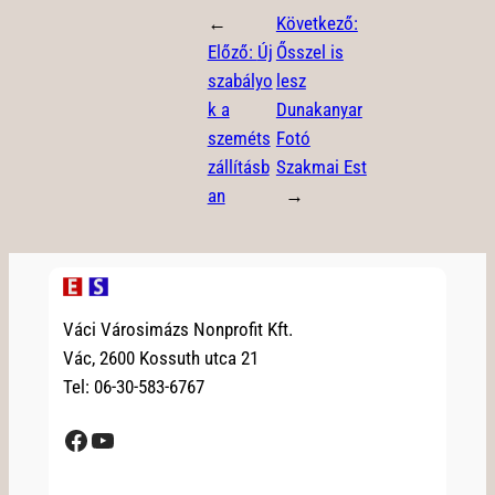
←
Következő:
Előző:
Új
Ősszel is
szabályo
lesz
k a
Dunakanyar
szeméts
Fotó
zállításb
Szakmai Est
an
→
Váci Városimázs Nonprofit Kft.
Vác, 2600 Kossuth utca 21
Tel: 06-30-583-6767
Facebook
YouTube