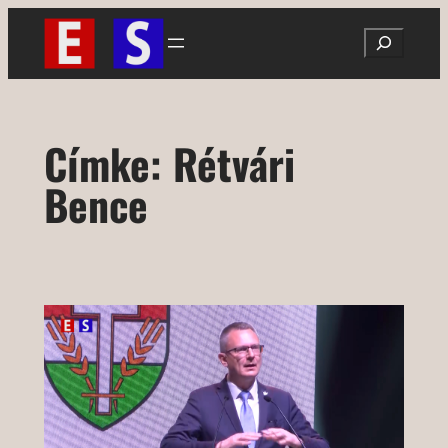
Ugrás
Search
a
tartalomhoz
Címke:
Rétvári
Bence