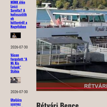
MIMK élén
Laczi
Sarolta? A
kulisszatitk
ok
hátteréről a
Nagyítóban
2026-07-30
Vácon
forgatott “A
Mi Kis
Falunk”
Stábja
2026-07-30
Utoljára
Rétvári Bence
szervez