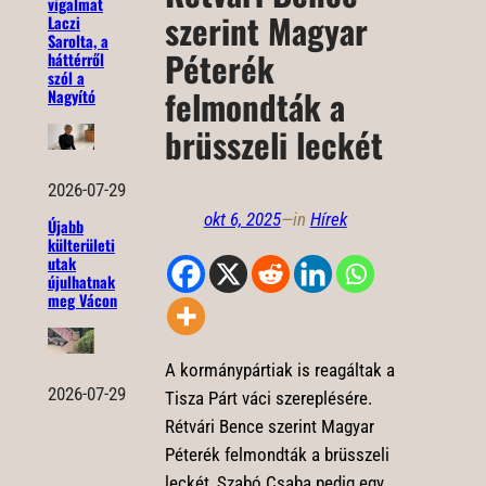
vigalmat
szerint Magyar
Laczi
Sarolta, a
Péterék
háttérről
szól a
felmondták a
Nagyító
brüsszeli leckét
2026-07-29
okt 6, 2025
—
in
Hírek
Újabb
külterületi
utak
újulhatnak
meg Vácon
A kormánypártiak is reagáltak a
2026-07-29
Tisza Párt váci szereplésére.
Rétvári Bence szerint Magyar
Péterék felmondták a brüsszeli
leckét, Szabó Csaba pedig egy