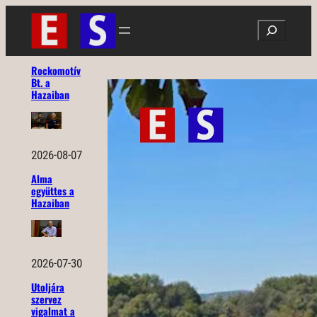
Ugrás
Search
a
tartalomhoz
Rockomotív
Bt. a
Hazaiban
2026-08-07
Alma
együttes a
Hazaiban
2026-07-30
Utoljára
szervez
vigalmat a