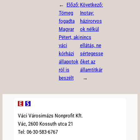
←
Előző:
Következő:
Tömeg
Inotay:
fogadta
házirorvos
Magyar
ok nélkül
Pétert, aki
nincs
váci
ellátás, ne
kórházi
sértegesse
állapotok
őket az
ról is
államtitkár
beszélt
→
Váci Városimázs Nonprofit Kft.
Vác, 2600 Kossuth utca 21
Tel: 06-30-583-6767