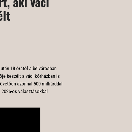
, aki váci
élt
 után 18 órától a belvárosban
ője beszélt a váci kórházban is
övetően azonnal 500 milliárddal
 a 2026-os választásokkal