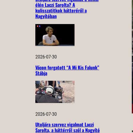
élén Laczi Sarolta? A
kulisszatitkok hátteréről a
Nagyítóban
2026-07-30
Vácon forgatott “A Mi Kis Falunk”
Stábja
2026-07-30
Utoljára szervez vigalmat Laczi
Sarolta, a háttérről szól a Nagyító