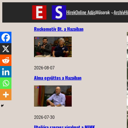
Ugrás
Hírek
Online Adás
Műsorok
Archív
Hi
a
tartalomhoz
Rockomotív Bt. a Hazaiban
2026-08-07
Alma együttes a Hazaiban
2026-07-30
Utoljára szervez vigalmat a MIMK