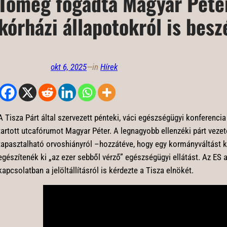
Tömeg fogadta Magyar Pétert
kórházi állapotokról is besz
okt 6, 2025
—
in
Hírek
A Tisza Párt által szervezett pénteki, váci egészségügyi konferencia
tartott utcafórumot Magyar Péter. A legnagyobb ellenzéki párt vezet
tapasztalható orvoshiányról –hozzátéve, hogy egy kormányváltást k
egészítenék ki „az ezer sebből vérző” egészségügyi ellátást. Az ES
kapcsolatban a jelöltállításról is kérdezte a Tisza elnökét.