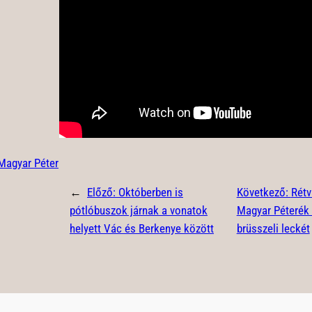
Magyar Péter
←
Előző:
Októberben is
Következő:
Rétv
pótlóbuszok járnak a vonatok
Magyar Péterék
helyett Vác és Berkenye között
brüsszeli leckét