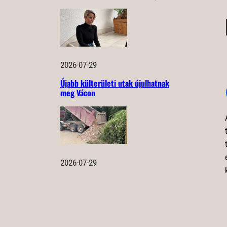
2026-07-29
Újabb külterületi utak újulhatnak
meg Vácon
2026-07-29