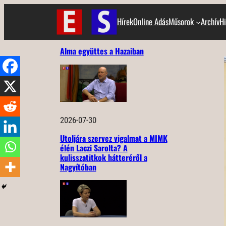
Ugrás
Hírek
Online Adás
Műsorok
Archív
Hi
a
tartalomhoz
Alma együttes a Hazaiban
2026-07-30
Utoljára szervez vigalmat a MIMK
élén Laczi Sarolta? A
kulisszatitkok hátteréről a
Nagyítóban