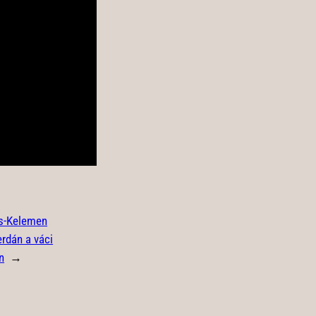
s-Kelemen
rdán a váci
n
→