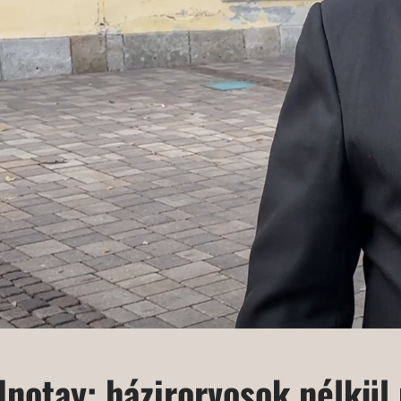
Inotay: házirorvosok nélkül 