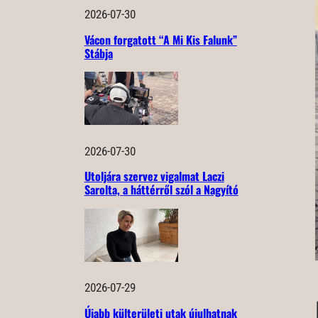
2026-07-30
Vácon forgatott “A Mi Kis Falunk”
Stábja
2026-07-30
Utoljára szervez vigalmat Laczi
Sarolta, a háttérről szól a Nagyító
2026-07-29
Újabb külterületi utak újulhatnak