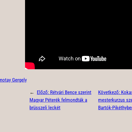
Inotay Gergely
←
Előző:
Rétvári Bence szerint
Következő:
Koka
Magyar Péterék felmondták a
mesterkurzus sze
brüsszeli leckét
Bartók-Pikéthybe