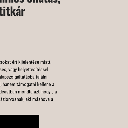
titkár
sokat ért kijelentése miatt.
ses, vagy helyettesítéssel
apszolgáltatásba találni
i, hanem támogatni kellene a
dcastban mondta azt, hogy „ a
háziorvosnak, aki máshova a