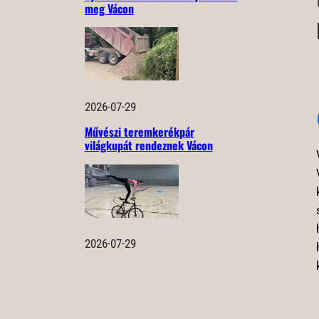
meg Vácon
2026-07-29
Művészi teremkerékpár
világkupát rendeznek Vácon
2026-07-29