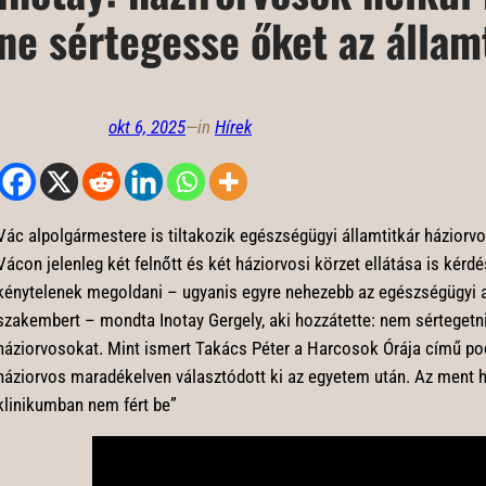
ne sértegesse őket az állam
okt 6, 2025
—
in
Hírek
Vác alpolgármestere is tiltakozik egészségügyi államtitkár háziorvo
Vácon jelenleg két felnőtt és két háziorvosi körzet ellátása is kérdé
kénytelenek megoldani – ugyanis egyre nehezebb az egészségügyi al
szakembert – mondta Inotay Gergely, aki hozzátette: nem sértegetn
háziorvosokat. Mint ismert Takács Péter a Harcosok Órája című po
háziorvos maradékelven választódott ki az egyetem után. Az ment 
klinikumban nem fért be”