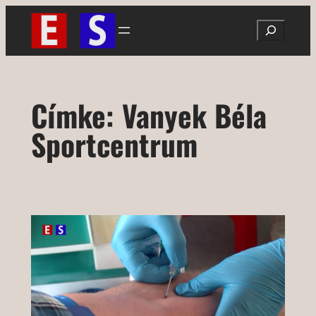
Ugrás
Search
a
tartalomhoz
Címke:
Vanyek Béla
Sportcentrum