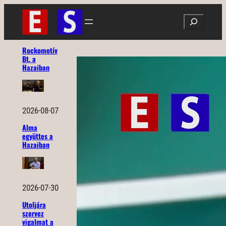
Ugrás
Search
a
tartalomhoz
Rockomotív
Bt. a
Hazaiban
2026-08-07
Alma
együttes a
Hazaiban
2026-07-30
Utoljára
szervez
vigalmat a