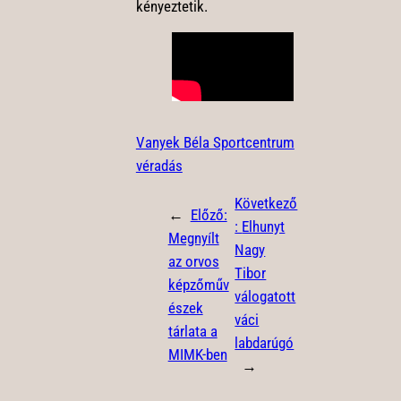
kényeztetik.
Vanyek Béla Sportcentrum
véradás
Következő
←
Előző:
:
Elhunyt
Megnyílt
Nagy
az orvos
Tibor
képzőműv
válogatott
észek
váci
tárlata a
labdarúgó
MIMK-ben
→