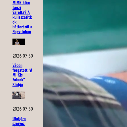
MIMK élén
Laczi
Sarolta? A
kulisszatitk
ok
hátteréről a
Nagyítóban
2026-07-30
Vácon
forgatott “A
Mi Kis
Falunk”
Stábja
2026-07-30
Utoljára
szervez