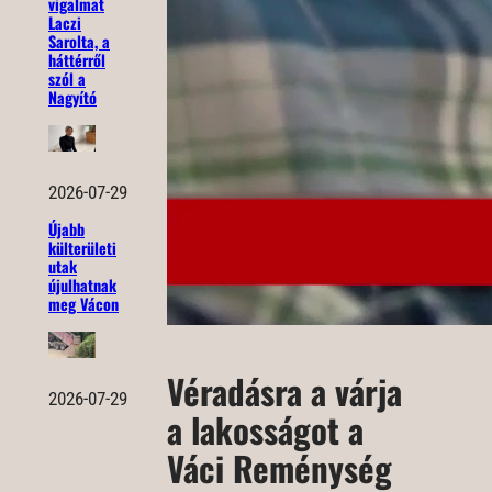
vigalmat
Laczi
Sarolta, a
háttérről
szól a
Nagyító
2026-07-29
Újabb
külterületi
utak
újulhatnak
meg Vácon
Véradásra a várja
2026-07-29
a lakosságot a
Váci Reménység