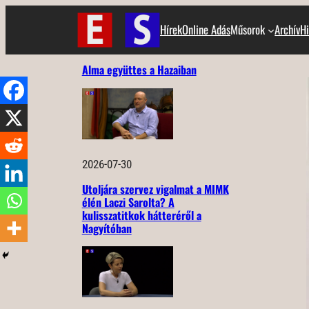
Ugrás
Hírek
Online Adás
Műsorok
Archív
Hi
a
tartalomhoz
Alma együttes a Hazaiban
2026-07-30
Utoljára szervez vigalmat a MIMK
élén Laczi Sarolta? A
kulisszatitkok hátteréről a
Nagyítóban