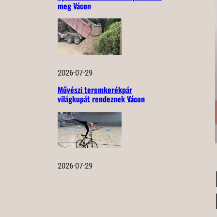
meg Vácon
2026-07-29
Művészi teremkerékpár
világkupát rendeznek Vácon
2026-07-29