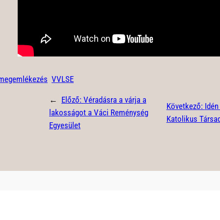
megemlékezés
VVLSE
←
Előző:
Véradásra a várja a
Következő:
Idén
lakosságot a Váci Reménység
Katolikus Társa
Egyesület