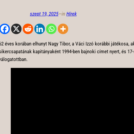
szept 19, 2025
—
in
Hírek
62 éves korában elhunyt Nagy Tibor, a Váci Izzó korábbi játékosa, a
sikercsapatának kapitányaként 1994-ben bajnoki címet nyert, és 17-
válogatottban.