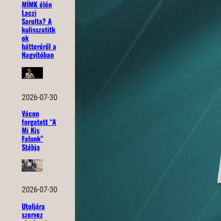
MIMK élén
Laczi
Sarolta? A
kulisszatitk
ok
hátteréről a
Nagyítóban
2026-07-30
Vácon
forgatott “A
Mi Kis
Falunk”
Stábja
2026-07-30
Utoljára
szervez