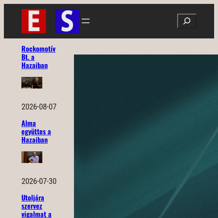
Ugrás
Search
a
tartalomhoz
Rockomotív
Bt. a
Hazaiban
2026-08-07
Alma
együttes a
Hazaiban
2026-07-30
Utoljára
szervez
vigalmat a