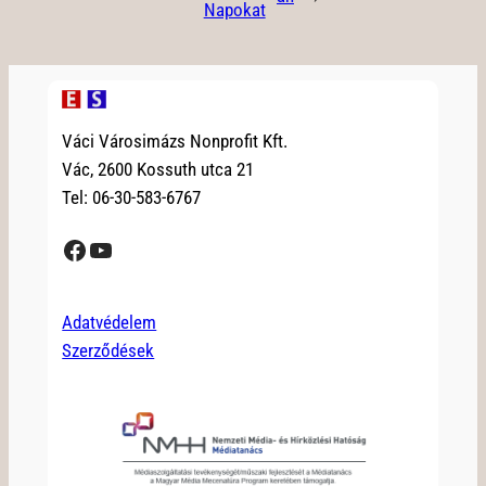
Napokat
Váci Városimázs Nonprofit Kft.
Vác, 2600 Kossuth utca 21
Tel: 06-30-583-6767
Facebook
YouTube
Adatvédelem
Szerződések