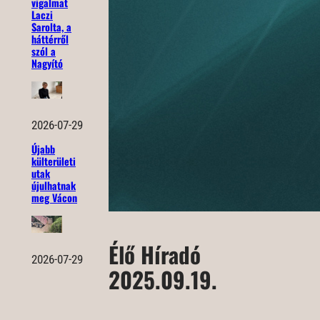
vigalmat
Laczi
Sarolta, a
háttérről
szól a
Nagyító
2026-07-29
Újabb
külterületi
utak
újulhatnak
meg Vácon
Élő Híradó
2026-07-29
2025.09.19.