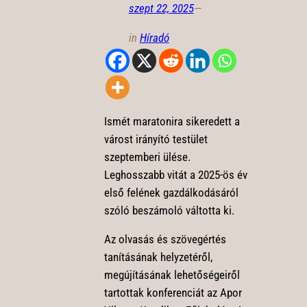
szept 22, 2025
—
in
Híradó
Ismét maratonira sikeredett a
várost irányító testület
szeptemberi ülése.
Leghosszabb vitát a 2025-ös év
első felének gazdálkodásáról
szóló beszámoló váltotta ki.
Az olvasás és szövegértés
tanításának helyzetéről,
megújításának lehetőségeiről
tartottak konferenciát az Apor