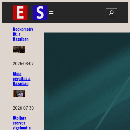
Ugrás
Search
a
tartalomhoz
Rockomotív
Bt. a
Hazaiban
2026-08-07
Alma
együttes a
Hazaiban
2026-07-30
Utoljára
szervez
vigalmat a