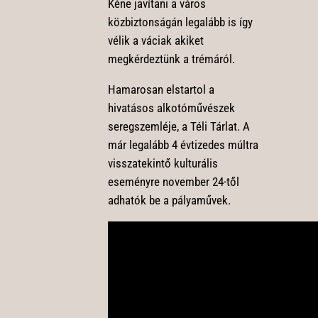
Kéne javítani a város
közbiztonságán legalább is így
vélik a váciak akiket
megkérdeztünk a trémáról.
Hamarosan elstartol a
hivatásos alkotóművészek
seregszemléje, a Téli Tárlat. A
már legalább 4 évtizedes múltra
visszatekintő kulturális
eseményre november 24-től
adhatók be a pályaművek.