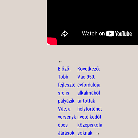
←
Előző:
Következő:
Több
Vác 950.
fejleszté
évfordulója
sre is
alkalmából
pályázik
tartottak
Vác, a
helytörténet
versenyk
i vetélkedőt
épes
középiskolá
Járások
soknak
→