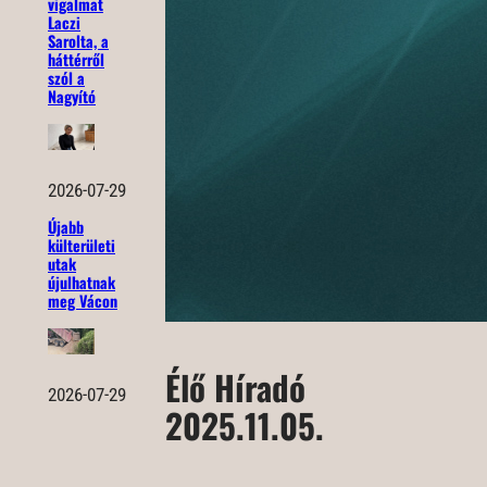
vigalmat
Laczi
Sarolta, a
háttérről
szól a
Nagyító
2026-07-29
Újabb
külterületi
utak
újulhatnak
meg Vácon
Élő Híradó
2026-07-29
2025.11.05.