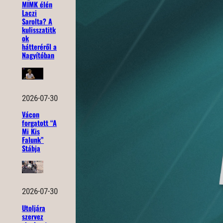
MIMK élén
Laczi
Sarolta? A
kulisszatitk
ok
hátteréről a
Nagyítóban
2026-07-30
Vácon
forgatott “A
Mi Kis
Falunk”
Stábja
2026-07-30
Utoljára
szervez