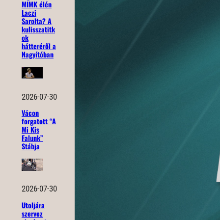
MIMK élén
Laczi
Sarolta? A
kulisszatitk
ok
hátteréről a
Nagyítóban
2026-07-30
Vácon
forgatott “A
Mi Kis
Falunk”
Stábja
2026-07-30
Utoljára
szervez