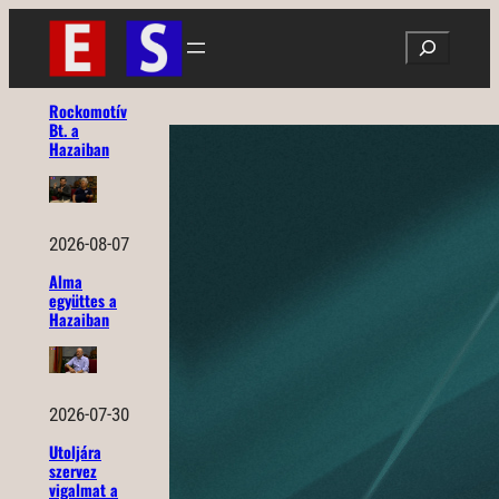
Ugrás
Search
a
tartalomhoz
Rockomotív
Bt. a
Hazaiban
2026-08-07
Alma
együttes a
Hazaiban
2026-07-30
Utoljára
szervez
vigalmat a