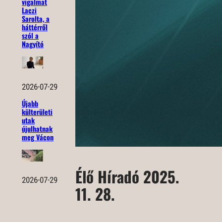
vigalmat
Laczi
Sarolta, a
háttérről
szól a
Nagyító
2026-07-29
Újabb
külterületi
utak
újulhatnak
meg Vácon
Élő Híradó 2025.
2026-07-29
11. 28.