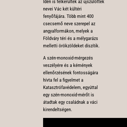
Idén is felkerültek az újszülöttek
nevei Vác két kültéri
fenyőfájára. Több mint 400
csecsemő neve szerepel az
angyalformákon, melyek a
Földváry téri és a mélygarázs
melletti örökzöldeket díszítik.
A szén-monoxid-mérgezés
veszélyére és a kémények
ellenőrzésének fontosságára
hívta fel a figyelmet a
Katasztrófavédelem, egyúttal
egy szén-monoxid-mérőt is
átadtak egy családnak a váci
kirendeltségen.