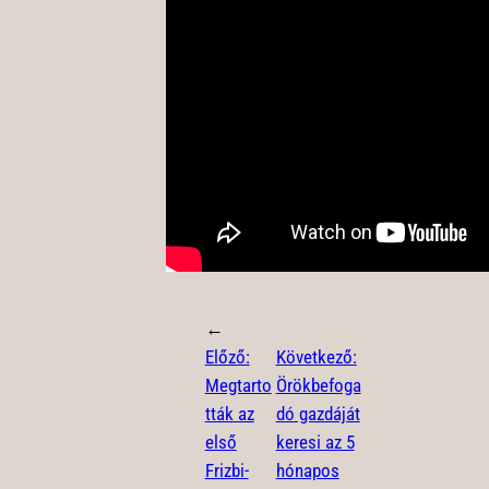
←
Előző:
Következő:
Megtarto
Örökbefoga
tták az
dó gazdáját
első
keresi az 5
Frizbi-
hónapos