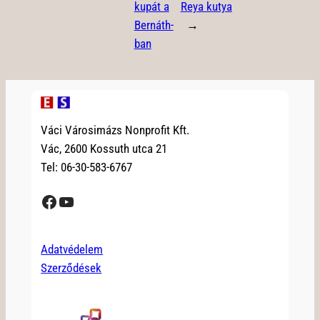
kupát a
Reya kutya
Bernáth-
→
ban
Váci Városimázs Nonprofit Kft.
Vác, 2600 Kossuth utca 21
Tel: 06-30-583-6767
Facebook
YouTube
Adatvédelem
Szerződések