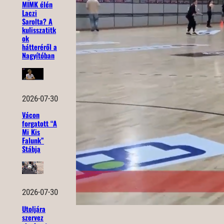
MIMK élén
Laczi
Sarolta? A
kulisszatitk
ok
hátteréről a
Nagyítóban
2026-07-30
Vácon
forgatott “A
Mi Kis
Falunk”
Stábja
2026-07-30
Utoljára
szervez