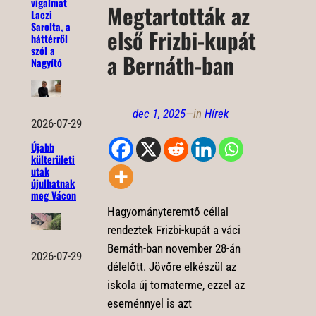
vigalmat
Megtartották az
Laczi
Sarolta, a
első Frizbi-kupát
háttérről
szól a
a Bernáth-ban
Nagyító
dec 1, 2025
—
in
Hírek
2026-07-29
Újabb
külterületi
utak
újulhatnak
meg Vácon
Hagyományteremtő céllal
rendeztek Frizbi-kupát a váci
Bernáth-ban november 28-án
2026-07-29
délelőtt. Jövőre elkészül az
iskola új tornaterme, ezzel az
eseménnyel is azt