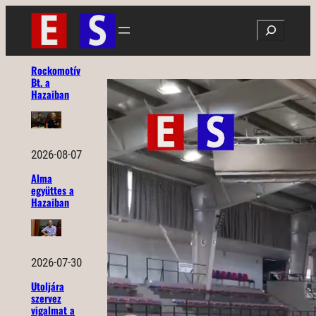
Ugrás
Search
a
tartalomhoz
Rockomotív
Bt. a
Hazaiban
2026-08-07
Alma
együttes a
Hazaiban
2026-07-30
Utoljára
szervez
vigalmat a