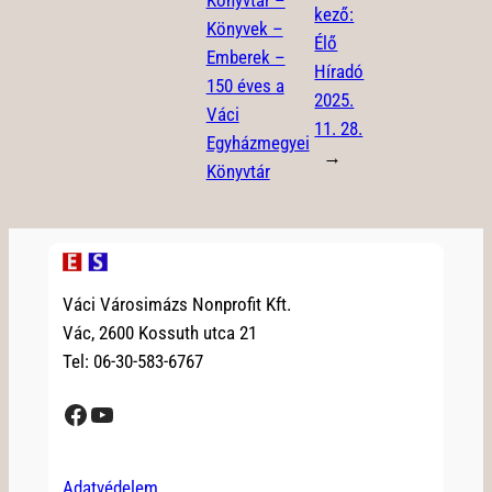
Könyvtár –
kező:
Könyvek –
Élő
Emberek –
Híradó
150 éves a
2025.
Váci
11. 28.
Egyházmegyei
→
Könyvtár
Váci Városimázs Nonprofit Kft.
Vác, 2600 Kossuth utca 21
Tel: 06-30-583-6767
Facebook
YouTube
Adatvédelem