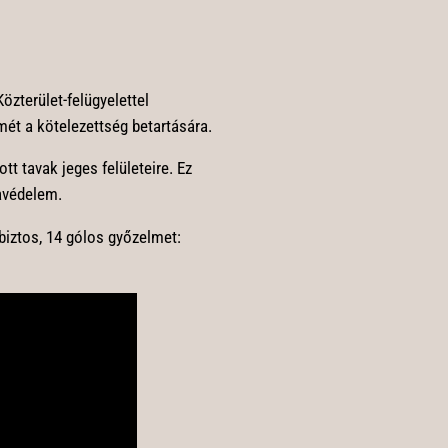
özterület-felügyelettel
mét a kötelezettség betartására.
t tavak jeges felületeire. Ez
favédelem.
biztos, 14 gólos győzelmet: