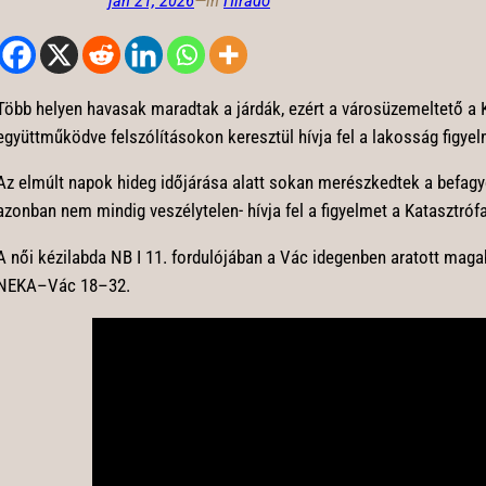
jan 21, 2026
—
in
Híradó
Több helyen havasak maradtak a járdák, ezért a városüzemeltető a K
együttműködve felszólításokon keresztül hívja fel a lakosság figyel
Az elmúlt napok hideg időjárása alatt sokan merészkedtek a befagyot
azonban nem mindig veszélytelen- hívja fel a figyelmet a Katasztró
A női kézilabda NB I 11. fordulójában a Vác idegenben aratott maga
NEKA–Vác 18–32.