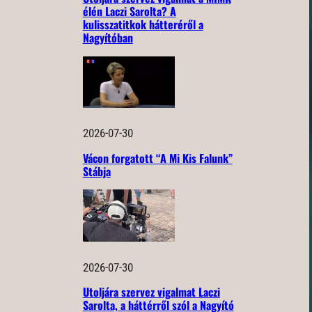
élén Laczi Sarolta? A
kulisszatitkok hátteréről a
Nagyítóban
2026-07-30
Vácon forgatott “A Mi Kis Falunk”
Stábja
2026-07-30
Utoljára szervez vigalmat Laczi
Sarolta, a háttérről szól a Nagyító