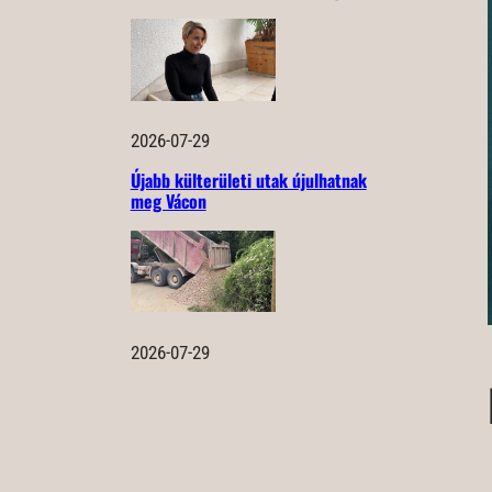
2026-07-29
Újabb külterületi utak újulhatnak
meg Vácon
2026-07-29