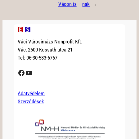
Vácon is
nak
→
Váci Városimázs Nonprofit Kft.
Vác, 2600 Kossuth utca 21
Tel: 06-30-583-6767
Facebook
YouTube
Adatvédelem
Szerződések