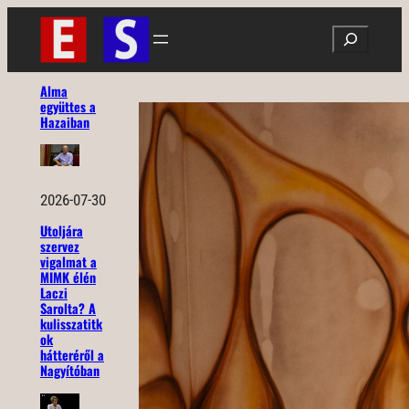
Ugrás
Search
a
tartalomhoz
Alma
együttes a
Hazaiban
2026-07-30
Utoljára
szervez
vigalmat a
MIMK élén
Laczi
Sarolta? A
kulisszatitk
ok
hátteréről a
Nagyítóban