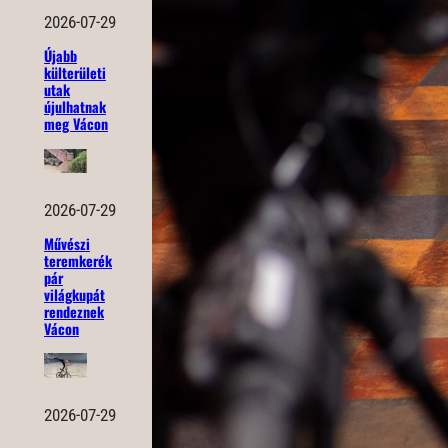
2026-07-29
Újabb
külterületi
utak
újulhatnak
meg Vácon
2026-07-29
Művészi
teremkerék
pár
világkupát
rendeznek
Vácon
2026-07-29