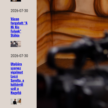
2026-07-30
Vácon
forgatott “A
Mi Kis
Falunk”
Stábja
2026-07-30
Utoljára
szervez
vigalmat
Laczi
Sarolta, a
háttérről
szól a
Nagyító