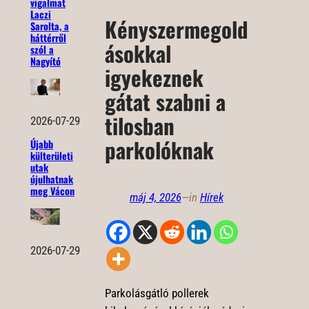
vigalmat
Laczi
Kényszermegold
Sarolta, a
háttérről
ásokkal
szól a
Nagyító
igyekeznek
gátat szabni a
tilosban
2026-07-29
parkolóknak
Újabb
külterületi
utak
újulhatnak
meg Vácon
máj 4, 2026
—
in
Hírek
2026-07-29
Parkolásgátló pollerek