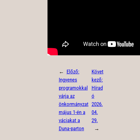
←
Előző:
Követ
Ingyenes
kező:
programokkal
Hírad
várja az
ó
önkormányzat
2026.
május 1-én a
04.
váciakat a
29.
Duna-parton
→