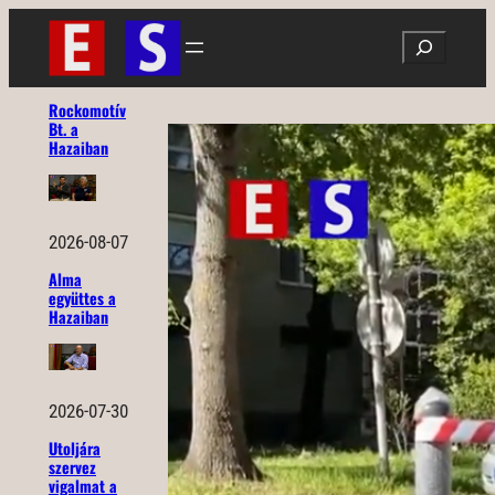
Ugrás
Search
a
tartalomhoz
Rockomotív
Bt. a
Hazaiban
2026-08-07
Alma
együttes a
Hazaiban
2026-07-30
Utoljára
szervez
vigalmat a