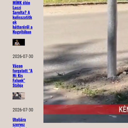
MIMK élén
Laczi
Sarolta? A
kulisszatitk
ok
hátteréről a
Nagyítóban
2026-07-30
Vácon
forgatott “A
Mi Kis
Falunk”
Stábja
2026-07-30
Utoljára
szervez