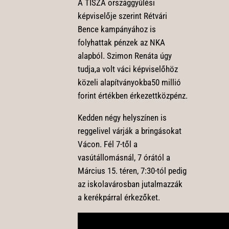
A TISZA országgyűlési
képviselője szerint Rétvári
Bence kampányához is
folyhattak pénzek az NKA
alapból. Szimon Renáta úgy
tudja,a volt váci képviselőhöz
közeli alapítványokba50 millió
forint értékben érkezettközpénz.
Kedden négy helyszínen is
reggelivel várják a bringásokat
Vácon. Fél 7-től a
vasútállomásnál, 7 órától a
Március 15. téren, 7:30-tól pedig
az iskolavárosban jutalmazzák
a kerékpárral érkezőket.