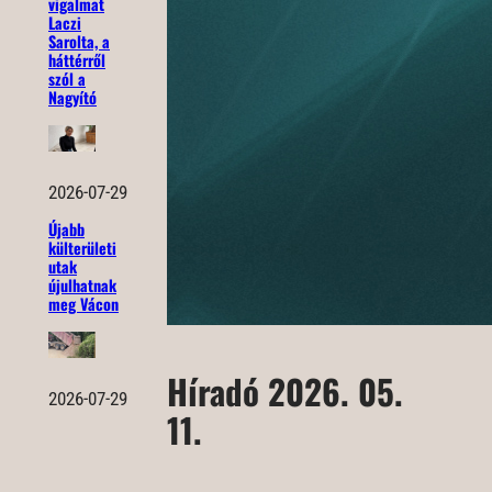
vigalmat
Laczi
Sarolta, a
háttérről
szól a
Nagyító
2026-07-29
Újabb
külterületi
utak
újulhatnak
meg Vácon
Híradó 2026. 05.
2026-07-29
11.