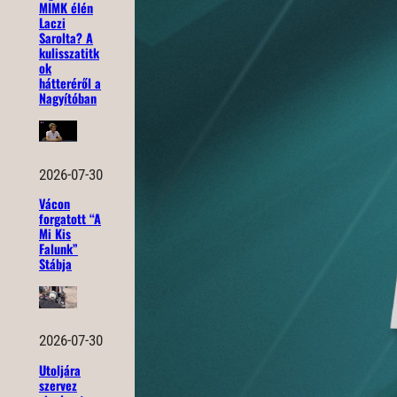
MIMK élén
Laczi
Sarolta? A
kulisszatitk
ok
hátteréről a
Nagyítóban
2026-07-30
Vácon
forgatott “A
Mi Kis
Falunk”
Stábja
2026-07-30
Utoljára
szervez