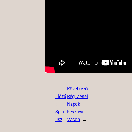
←
Következő:
Előző
Régi Zenei
:
Napok
Spirit
Fesztivál
usz
Vácon
→