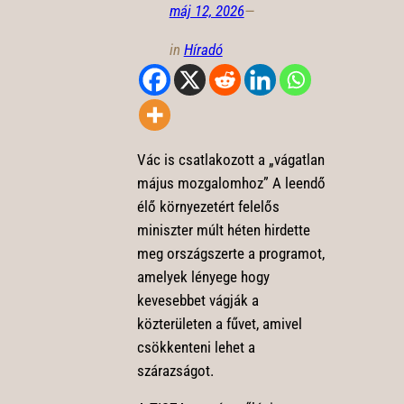
máj 12, 2026
—
in
Híradó
Vác is csatlakozott a „vágatlan
május mozgalomhoz” A leendő
élő környezetért felelős
miniszter múlt héten hirdette
meg országszerte a programot,
amelyek lényege hogy
kevesebbet vágják a
közterületen a fűvet, amivel
csökkenteni lehet a
szárazságot.