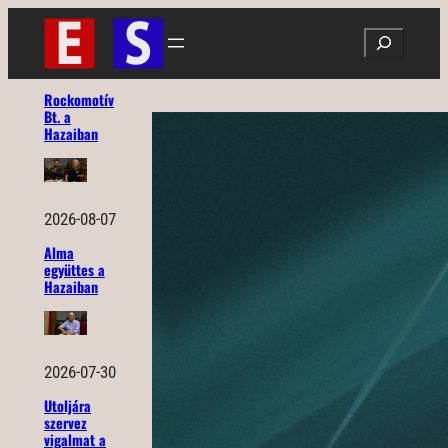
Ugrás
Search
a
tartalomhoz
Rockomotív
Bt. a
Hazaiban
2026-08-07
Alma
együttes a
Hazaiban
2026-07-30
Utoljára
szervez
vigalmat a