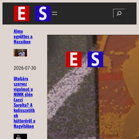
Ugrás
Search
a
tartalomhoz
Alma
együttes a
Hazaiban
2026-07-30
Utoljára
szervez
vigalmat a
MIMK élén
Laczi
Sarolta? A
kulisszatitk
ok
hátteréről a
Nagyítóban