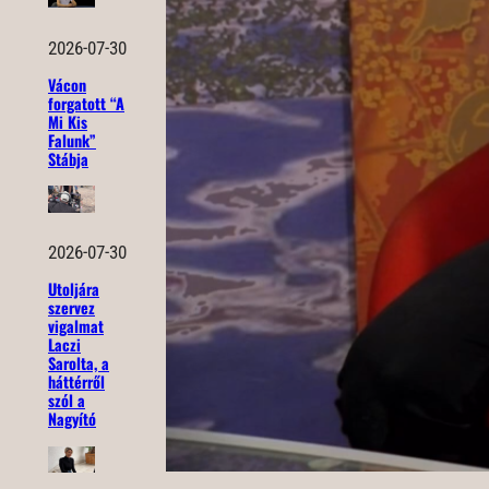
2026-07-30
Vácon
forgatott “A
Mi Kis
Falunk”
Stábja
2026-07-30
Utoljára
szervez
vigalmat
Laczi
Sarolta, a
háttérről
szól a
Nagyító