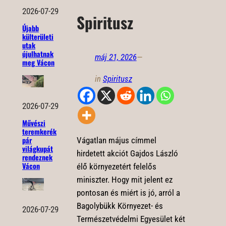
2026-07-29
Spiritusz
Újabb
külterületi
utak
újulhatnak
máj 21, 2026
—
meg Vácon
in
Spiritusz
2026-07-29
Művészi
teremkerék
pár
Vágatlan május címmel
világkupát
hirdetett akciót Gajdos László
rendeznek
Vácon
élő környezetért felelős
miniszter. Hogy mit jelent ez
pontosan és miért is jó, arról a
Bagolybükk Környezet- és
2026-07-29
Természetvédelmi Egyesület két