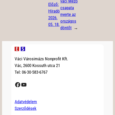
váci Mező
Előző:
csapata
Híradó
nyerte az
2026.
országos
05. 18.
döntőt
→
Váci Városimázs Nonprofit Kft.
Vác, 2600 Kossuth utca 21
Tel: 06-30-583-6767
Facebook
YouTube
Adatvédelem
Szerződések